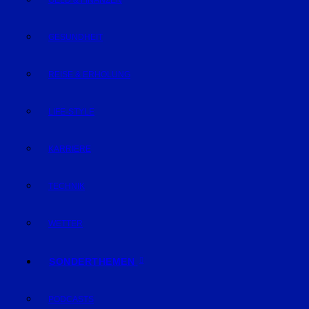
GELD & FINANZEN
GESUNDHEIT
REISE & ERHOLUNG
LIFE-STYLE
KARRIERE
TECHNIK
WETTER
SONDERTHEMEN
PODCASTS