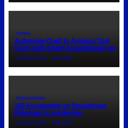
FUSSBALL
Aufsteiger-Duell in Amberg:Türk
Gücü peilt ersten Auswärtssieg an
6. AUGUST 2026
RED_RA24
REGION STRAUBING
105 Kunstwerke im Straubinger
Rittersaal zu entdecken
6. AUGUST 2026
RED_RA24