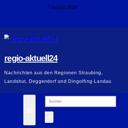
Zum
7. August 2026
Inhalt
springen
regio-aktuell24
Nachrichten aus den Regionen Straubing,
Landshut, Deggendorf und Dingolfing-Landau