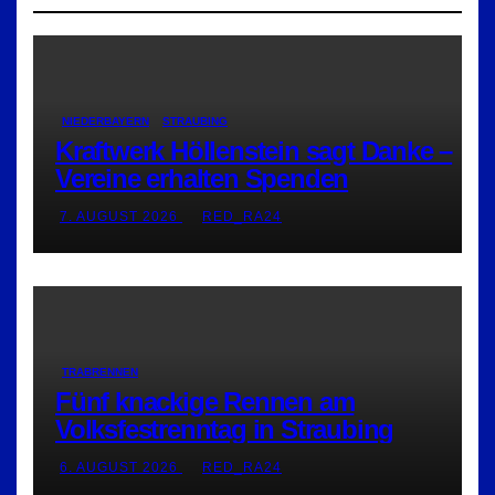
NIEDERBAYERN
STRAUBING
Kraftwerk Höllenstein sagt Danke –
Vereine erhalten Spenden
7. AUGUST 2026
RED_RA24
TRABRENNEN
Fünf knackige Rennen am
Volksfestrenntag in Straubing
6. AUGUST 2026
RED_RA24