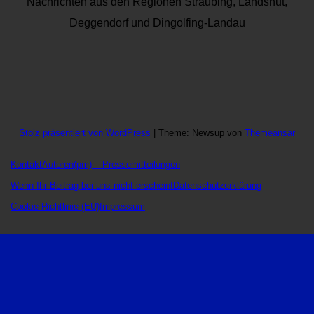
Nachrichten aus den Regionen Straubing, Landshut,
Deggendorf und Dingolfing-Landau
Stolz präsentiert von WordPress
|
Theme: Newsup von
Themeansar
Kontakt
Autoren
(pm) – Pressemitteilungen
Wenn Ihr Beitrag bei uns nicht erscheint
Datenschutzerklärung
Cookie-Richtlinie (EU)
Impressum