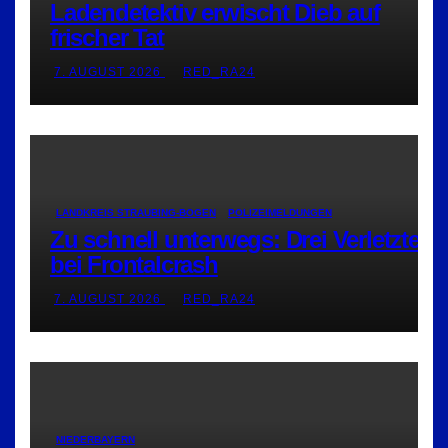
Ladendetektiv erwischt Dieb auf
frischer Tat
7. AUGUST 2026
RED_RA24
LANDKREIS STRAUBING-BOGEN
POLIZEIMELDUNGEN
Zu schnell unterwegs: Drei Verletzte
bei Frontalcrash
7. AUGUST 2026
RED_RA24
NIEDERBAYERN