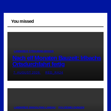
You missed
LANDKREIS STRAUBING-BOGEN
Nach elf Monaten Bauzeit: Irlbachs
Ortsdurchfahrt fertig
7. AUGUST 2026
RED_RA24
LANDKREIS DINGOLFING-LANDAU
POLIZEIMELDUNGEN