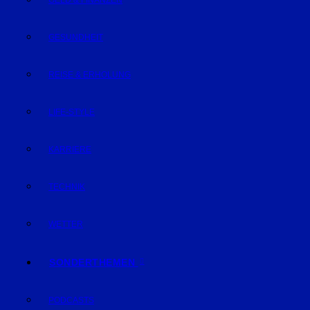
GELD & FINANZEN
GESUNDHEIT
REISE & ERHOLUNG
LIFE-STYLE
KARRIERE
TECHNIK
WETTER
SONDERTHEMEN
PODCASTS