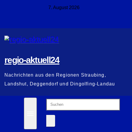
Zum
7. August 2026
Inhalt
springen
regio-aktuell24
Nachrichten aus den Regionen Straubing,
Landshut, Deggendorf und Dingolfing-Landau