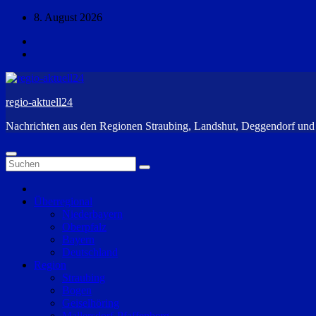
Zum
8. August 2026
Inhalt
springen
regio-aktuell24
Nachrichten aus den Regionen Straubing, Landshut, Deggendorf un
Überregional
Niederbayern
Oberpfalz
Bayern
Deutschland
Region
Straubing
Bogen
Geiselhöring
Mallersdorf-Pfaffenberg