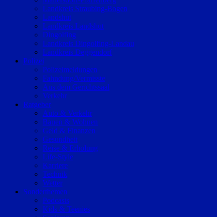
Landkreis Straubing-Bogen
Landshut
Landkreis Landshut
Dingolfing
Landkreis Dingolfing-Landau
Landkreis Deggendorf
Polizei
Polizeimeldungen
Fahndung/Vermisste
Aus dem Gerichtssaal
Verkehr
Ratgeber
Auto & Verkehr
Bauen & Wohnen
Geld & Finanzen
Gesundheit
Reise & Erholung
Life-Style
Karriere
Technik
Wetter
Sonderthemen
Podcasts
Kids & Teenies