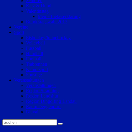
Senioren
Katz & Hund
Valentinstag
Meine Liebeserklärung
Bundestagswahl 2017
Vereine
Sport
Eishockey/Inlinehockey
Volleyball
Fussball
Handball
Football
Trabrennen
Kampfsport
Sonstige
Veranstaltungen
Veranstaltungen
Region Straubing
Region Landshut
Region Dingolfing-Landau
Raum Deggendorf
Bluval