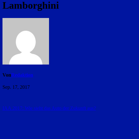
Lamborghini
Von
Redaktion
Sep. 17, 2017
Beitragsnavigation
IAA 2017: Wie sieht das Auto der Zukunft aus?