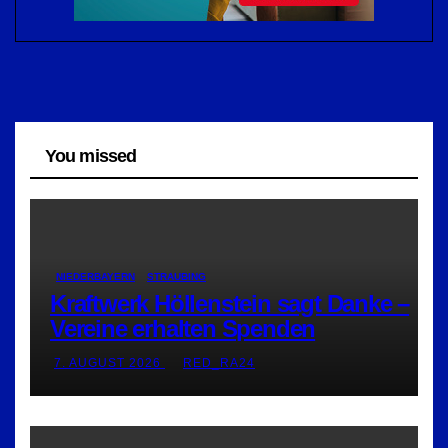
You missed
NIEDERBAYERN
STRAUBING
Kraftwerk Höllenstein sagt Danke –
Vereine erhalten Spenden
7. AUGUST 2026
RED_RA24