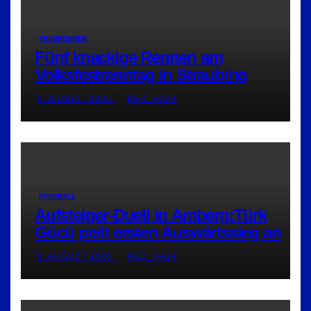
TRABRENNEN
Fünf knackige Rennen am
Volksfestrenntag in Straubing
6. AUGUST 2026
RED_RA24
FUSSBALL
Aufsteiger-Duell in Amberg:Türk
Gücü peilt ersten Auswärtssieg an
6. AUGUST 2026
RED_RA24