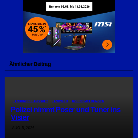
Ähnlicher Beitrag
LANDKREIS LANDSHUT
LANDSHUT
POLIZEIMELDUNGEN
Polizei nimmt Poser und Tuner ins
Visier
AUG. 5, 2026