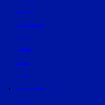
GELD & FINANZEN
GESUNDHEIT
REISE & ERHOLUNG
LIFE-STYLE
KARRIERE
TECHNIK
WETTER
SONDERTHEMEN
PODCASTS