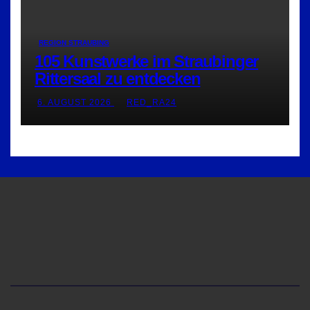
REGION STRAUBING
105 Kunstwerke im Straubinger
Rittersaal zu entdecken
6. AUGUST 2026
RED_RA24