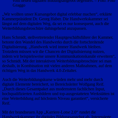
vom neuen digitalen Bildungsangebot begeistert. – Foto: Foto
Graggo
„Wir wollten unser Kursangebot digital erlebbar machen“, erklärte
Kammerpräsident Dr. Georg Haber. Die Handwerkskammer sei
längst auf dem digitalen Weg, da sei es nur konsequent, auch die
Weiterbildungsbroschüre dahingehend anzupassen.
Hans Schmidt, stellvertretender Hauptgeschäftsführer der Kammer,
betonte den Wandel des Handwerks durch die fortschreitende
Digitalisierung. „Handwerk wird immer Handwerk bleiben.
Trotzdem müssen wir die Chancen der Digitalisierung nutzen,
indem wir beispielsweise unsere Kommunikationskanäle erweitern“,
so Schmidt. Mit der interaktiven Weiterbildungsbroschüre sei man
deshalb, in Kombination mit vielen anderen Maßnahmen, auf dem
richtigen Weg in das Handwerk 4.0-Zeitalter.
Auch die Weiterbildungskurse würden mehr und mehr durch
digitale Elemente bereichert, so Bereichsleiter Wolfgang Reif.
„Durch dieses Gesamtpaket aus modernstem fachlichen Input,
hochqualifizierten Ausbildern und top-ausgestatteten Werkstätten ist
eine Weiterbildung auf höchstem Niveau garantiert“, versicherte
Reif.
Mit der brandneuen App „Karriere-Lotse 2.0“ rundet die
Handwerkskammer ihr digitales Bildungsangebot ab. Interessierte