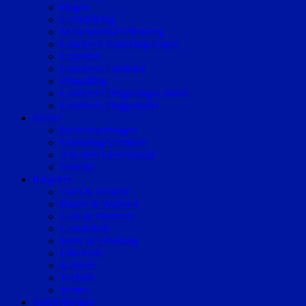
Bogen
Geiselhöring
Mallersdorf-Pfaffenberg
Landkreis Straubing-Bogen
Landshut
Landkreis Landshut
Dingolfing
Landkreis Dingolfing-Landau
Landkreis Deggendorf
Polizei
Polizeimeldungen
Fahndung/Vermisste
Aus dem Gerichtssaal
Verkehr
Ratgeber
Auto & Verkehr
Bauen & Wohnen
Geld & Finanzen
Gesundheit
Reise & Erholung
Life-Style
Karriere
Technik
Wetter
Sonderthemen