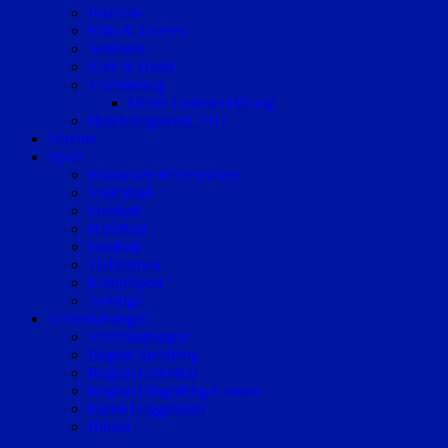
Podcasts
Kids & Teenies
Senioren
Katz & Hund
Valentinstag
Meine Liebeserklärung
Bundestagswahl 2017
Vereine
Sport
Eishockey/Inlinehockey
Volleyball
Fussball
Handball
Football
Trabrennen
Kampfsport
Sonstige
Veranstaltungen
Veranstaltungen
Region Straubing
Region Landshut
Region Dingolfing-Landau
Raum Deggendorf
Bluval