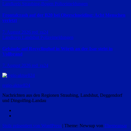
Landkreis Straubing-Bogen
Polizeimeldungen
Frontalcrash auf der B20 bei Oberschneiding: Acht Menschen
verletzt
7. August 2026
red_ra24
Landkreis Landshut
Polizeimeldungen
Gebäude auf Recyclinghof in Wörth an der Isar steht in
Vollbrand
7. August 2026
red_ra24
regio-aktuell24
Nachrichten aus den Regionen Straubing, Landshut, Deggendorf
und Dingolfing-Landau
Stolz präsentiert von WordPress
|
Theme: Newsup von
Themeansar