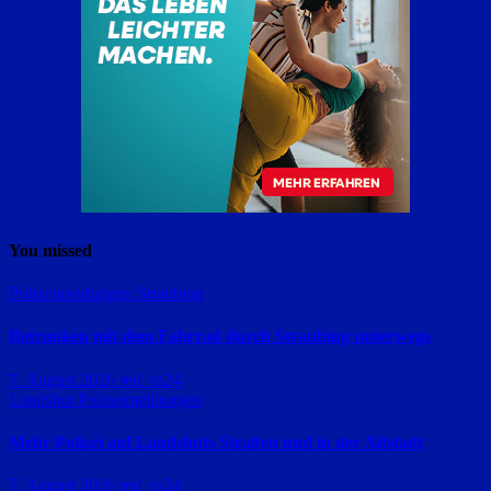
You missed
Polizeimeldungen
Straubing
Betrunken mit dem Fahrrad durch Straubing unterwegs
7. August 2026
red_ra24
Landshut
Polizeimeldungen
Mehr Polizei auf Landshuts Straßen und in der Altstadt
7. August 2026
red_ra24