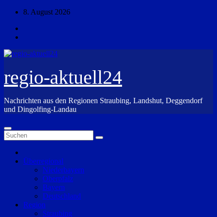
Zum
8. August 2026
Inhalt
springen
regio-aktuell24
Nachrichten aus den Regionen Straubing, Landshut, Deggendorf
und Dingolfing-Landau
Überregional
Niederbayern
Oberpfalz
Bayern
Deutschland
Region
Straubing