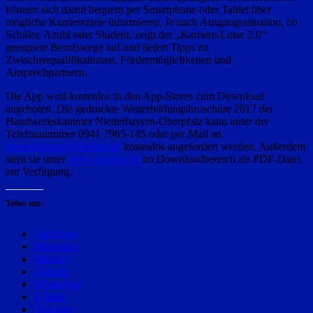
können sich damit bequem per Smartphone oder Tablet über
mögliche Karriereziele informieren. Je nach Ausgangssituation, ob
Schüler, Azubi oder Student, zeigt der „Karriere-Lotse 2.0“
geeignete Berufswege auf und liefert Tipps zu
Zwischenqualifikationen, Fördermöglichkeiten und
Ansprechpartnern.
Die App wird kostenlos in den App-Stores zum Download
angeboten. Die gedruckte Weiterbildungsbroschüre 2017 der
Handwerkskammer Niederbayern-Oberpfalz kann unter der
Telefonnummer 0941 7965-145 oder per Mail an
weiterbildung@hwkno.de
kostenlos angefordert werden. Außerdem
steht sie unter
www.hwkno.de
im Downloadbereich als PDF-Datei
zur Verfügung.
Teilen mit:
Facebook
Mastodon
Bluesky
Threads
WhatsApp
E-Mail
Drucken