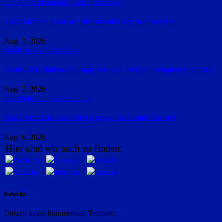
Landkreis Straubing-Bogen
Straubing
Straßkirchen baut auf die Straubinger Stadtwerke
Aug. 7, 2026
Niederbayern
Straubing
Kraftwerk Höllenstein sagt Danke – Vereine erhalten Spenden
Aug. 7, 2026
Polizeimeldungen
Straubing
Radfahrer tritt nach Streit gegen Auto und flüchtet
Aug. 6, 2026
Hier sind wir auch zu finden:
Kalender
Derzeit keine kommenden Termine.