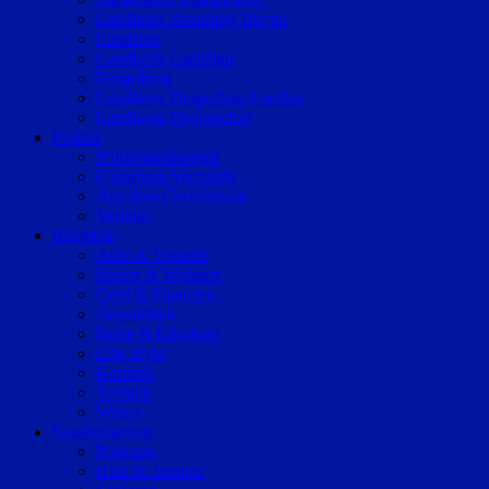
Landkreis Straubing-Bogen
Landshut
Landkreis Landshut
Dingolfing
Landkreis Dingolfing-Landau
Landkreis Deggendorf
Polizei
Polizeimeldungen
Fahndung/Vermisste
Aus dem Gerichtssaal
Verkehr
Ratgeber
Auto & Verkehr
Bauen & Wohnen
Geld & Finanzen
Gesundheit
Reise & Erholung
Life-Style
Karriere
Technik
Wetter
Sonderthemen
Podcasts
Kids & Teenies