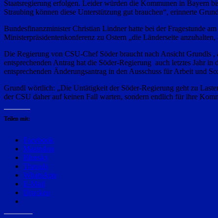
Staatsregierung erfolgen. Leider würden die Kommunen in Bayern bis 
Straubing können diese Unterstützung gut brauchen“, erinnerte Grund
Bundesfinanzminister Christian Lindner hatte bei der Fragestunde am
Ministerpräsidentenkonferenz zu Ostern „die Länderseite anzuhalten
Die Regierung von CSU-Chef Söder braucht nach Ansicht Grundls , a
entsprechenden Antrag hat die Söder-Regierung auch letztes Jahr in 
entsprechenden Änderungsantrag in den Ausschuss für Arbeit und Soz
Grundl wörtlich: „Die Untätigkeit der Söder-Regierung geht zu Las
der CSU daher auf keinen Fall warten, sondern endlich für ihre Kom
Teilen mit:
Facebook
Mastodon
Bluesky
Threads
WhatsApp
E-Mail
Drucken