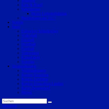
Senioren
Katz & Hund
Valentinstag
Meine Liebeserklärung
Bundestagswahl 2017
Vereine
Sport
Eishockey/Inlinehockey
Volleyball
Fussball
Handball
Football
Trabrennen
Kampfsport
Sonstige
Veranstaltungen
Veranstaltungen
Region Straubing
Region Landshut
Region Dingolfing-Landau
Raum Deggendorf
Bluval
Straubing