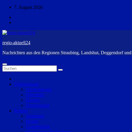
Zum
7. August 2026
Inhalt
springen
regio-aktuell24
Nachrichten aus den Regionen Straubing, Landshut, Deggendorf un
Überregional
Niederbayern
Oberpfalz
Bayern
Deutschland
Region
Straubing
Bogen
Geiselhöring
Mallersdorf-Pfaffenberg