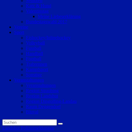
Senioren
Katz & Hund
Valentinstag
Meine Liebeserklärung
Bundestagswahl 2017
Vereine
Sport
Eishockey/Inlinehockey
Volleyball
Fussball
Handball
Football
Trabrennen
Kampfsport
Sonstige
Veranstaltungen
Veranstaltungen
Region Straubing
Region Landshut
Region Dingolfing-Landau
Raum Deggendorf
Bluval
Landshut
Polizeimeldungen