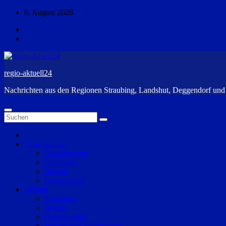
Zum
6. August 2026
Inhalt
springen
regio-aktuell24
Nachrichten aus den Regionen Straubing, Landshut, Deggendorf un
Überregional
Niederbayern
Oberpfalz
Bayern
Deutschland
Region
Straubing
Bogen
Geiselhöring
Mallersdorf-Pfaffenberg