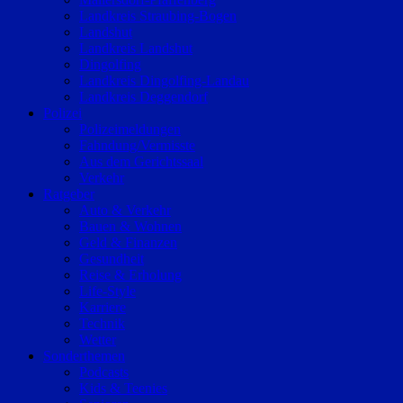
Landkreis Straubing-Bogen
Landshut
Landkreis Landshut
Dingolfing
Landkreis Dingolfing-Landau
Landkreis Deggendorf
Polizei
Polizeimeldungen
Fahndung/Vermisste
Aus dem Gerichtssaal
Verkehr
Ratgeber
Auto & Verkehr
Bauen & Wohnen
Geld & Finanzen
Gesundheit
Reise & Erholung
Life-Style
Karriere
Technik
Wetter
Sonderthemen
Podcasts
Kids & Teenies