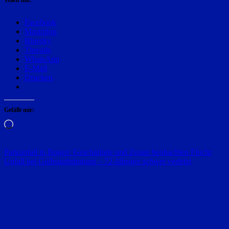
Teilen mit:
Facebook
Mastodon
Bluesky
Threads
WhatsApp
E-Mail
Drucken
Gefällt mir:
Wird
geladen …
Beitragsnavigation
Parkunfall in Bogen: Geschädigte und Zeuge beobachten Flucht
Unfall bei Gülleausbringung – 72-Jähriger schwer verletzt