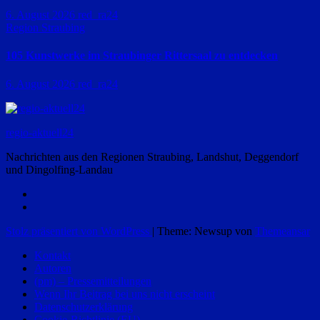
6. August 2026
red_ra24
Region Straubing
105 Kunstwerke im Straubinger Rittersaal zu entdecken
6. August 2026
red_ra24
regio-aktuell24
Nachrichten aus den Regionen Straubing, Landshut, Deggendorf
und Dingolfing-Landau
Stolz präsentiert von WordPress
|
Theme: Newsup von
Themeansar
Kontakt
Autoren
(pm) – Pressemitteilungen
Wenn Ihr Beitrag bei uns nicht erscheint
Datenschutzerklärung
Cookie-Richtlinie (EU)