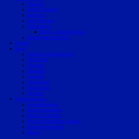
Podcasts
Kids & Teenies
Senioren
Katz & Hund
Valentinstag
Meine Liebeserklärung
Bundestagswahl 2017
Vereine
Sport
Eishockey/Inlinehockey
Volleyball
Fussball
Handball
Football
Trabrennen
Kampfsport
Sonstige
Veranstaltungen
Veranstaltungen
Region Straubing
Region Landshut
Region Dingolfing-Landau
Raum Deggendorf
Bluval