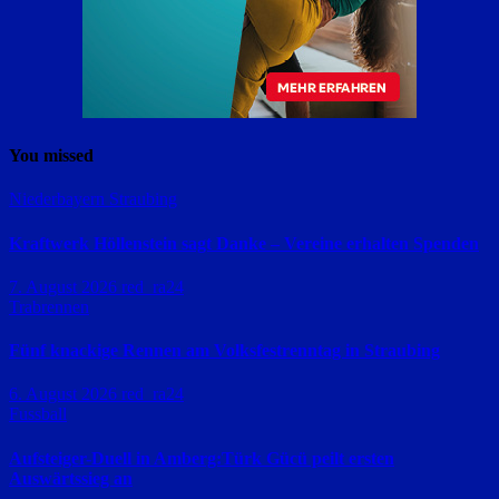
You missed
Niederbayern
Straubing
Kraftwerk Höllenstein sagt Danke – Vereine erhalten Spenden
7. August 2026
red_ra24
Trabrennen
Fünf knackige Rennen am Volksfestrenntag in Straubing
6. August 2026
red_ra24
Fussball
Aufsteiger-Duell in Amberg:Türk Gücü peilt ersten
Auswärtssieg an