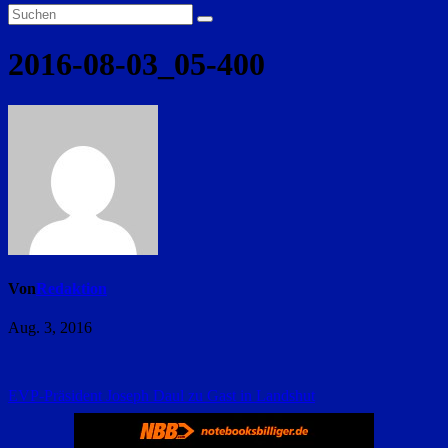
2016-08-03_05-400
Von
Redaktion
Aug. 3, 2016
Beitragsnavigation
EVP-Präsident Joseph Daul zu Gast in Landshut