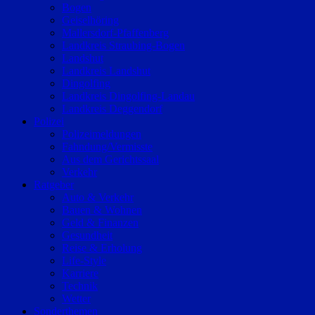
Bogen
Geiselhöring
Mallersdorf-Pfaffenberg
Landkreis Straubing-Bogen
Landshut
Landkreis Landshut
Dingolfing
Landkreis Dingolfing-Landau
Landkreis Deggendorf
Polizei
Polizeimeldungen
Fahndung/Vermisste
Aus dem Gerichtssaal
Verkehr
Ratgeber
Auto & Verkehr
Bauen & Wohnen
Geld & Finanzen
Gesundheit
Reise & Erholung
Life-Style
Karriere
Technik
Wetter
Sonderthemen