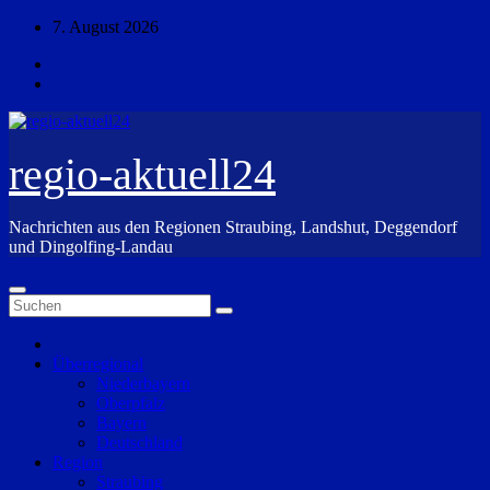
Zum
7. August 2026
Inhalt
springen
regio-aktuell24
Nachrichten aus den Regionen Straubing, Landshut, Deggendorf
und Dingolfing-Landau
Überregional
Niederbayern
Oberpfalz
Bayern
Deutschland
Region
Straubing