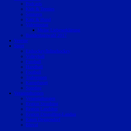
Podcasts
Kids & Teenies
Senioren
Katz & Hund
Valentinstag
Meine Liebeserklärung
Bundestagswahl 2017
Vereine
Sport
Eishockey/Inlinehockey
Volleyball
Fussball
Handball
Football
Trabrennen
Kampfsport
Sonstige
Veranstaltungen
Veranstaltungen
Region Straubing
Region Landshut
Region Dingolfing-Landau
Raum Deggendorf
Bluval