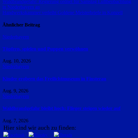
Beitragsnavigation
Waldbrandgefahr: Regierung ordnet für Samstag Luftbeobachtung
in Niederbayern an
Handwerkskammer verleiht Goldene Meisterbriefe in Konzell
Ähnlicher Beitrag
Niederbayern
Töpfern, spielen und Puppen verwöhnen
Aug. 10, 2026
Niederbayern
Kinder erobern das Freilichtmuseum in Finsterau
Aug. 9, 2026
Niederbayern
Waldbrandgefahr bleibt hoch: Flieger steigen wieder auf
Aug. 7, 2026
Hier sind wir auch zu finden: