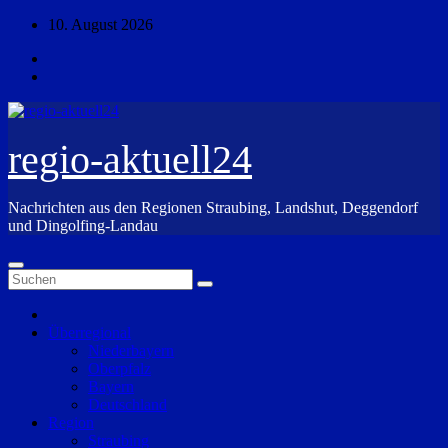
Zum
10. August 2026
Inhalt
springen
regio-aktuell24
Nachrichten aus den Regionen Straubing, Landshut, Deggendorf
und Dingolfing-Landau
Überregional
Niederbayern
Oberpfalz
Bayern
Deutschland
Region
Straubing