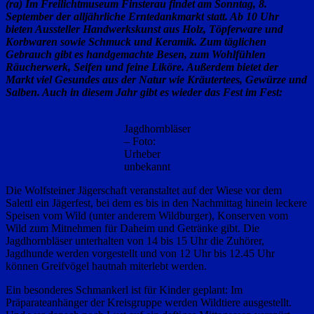
(ra) Im Freilichtmuseum Finsterau findet am Sonntag, 8.
September der alljährliche Erntedankmarkt statt. Ab 10 Uhr
bieten Aussteller Handwerkskunst aus Holz, Töpferware und
Korbwaren sowie Schmuck und Keramik. Zum täglichen
Gebrauch gibt es handgemachte Besen, zum Wohlfühlen
Räucherwerk, Seifen und feine Liköre. Außerdem bietet der
Markt viel Gesundes aus der Natur wie Kräutertees, Gewürze und
Salben. Auch in diesem Jahr gibt es wieder das Fest im Fest:
Jagdhornbläser
– Foto:
Urheber
unbekannt
Die Wolfsteiner Jägerschaft veranstaltet auf der Wiese vor dem
Salettl ein Jägerfest, bei dem es bis in den Nachmittag hinein leckere
Speisen vom Wild (unter anderem Wildburger), Konserven vom
Wild zum Mitnehmen für Daheim und Getränke gibt. Die
Jagdhornbläser unterhalten von 14 bis 15 Uhr die Zuhörer,
Jagdhunde werden vorgestellt und von 12 Uhr bis 12.45 Uhr
können Greifvögel hautnah miterlebt werden.
Ein besonderes Schmankerl ist für Kinder geplant: Im
Präparateanhänger der Kreisgruppe werden Wildtiere ausgestellt.