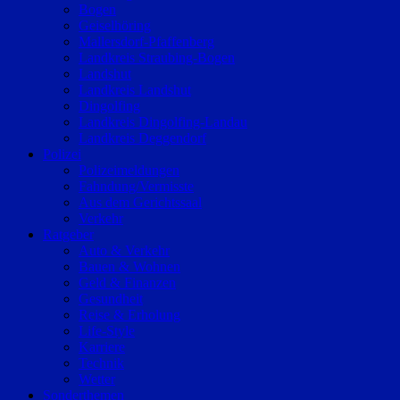
Bogen
Geiselhöring
Mallersdorf-Pfaffenberg
Landkreis Straubing-Bogen
Landshut
Landkreis Landshut
Dingolfing
Landkreis Dingolfing-Landau
Landkreis Deggendorf
Polizei
Polizeimeldungen
Fahndung/Vermisste
Aus dem Gerichtssaal
Verkehr
Ratgeber
Auto & Verkehr
Bauen & Wohnen
Geld & Finanzen
Gesundheit
Reise & Erholung
Life-Style
Karriere
Technik
Wetter
Sonderthemen