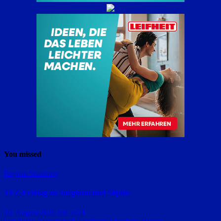
You missed
Region Straubing
TFZ-Feldtag zu Sorghum und Silphie
10. August 2026
red_ra24