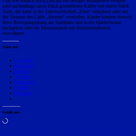
Und wer danach noch Lust auf ein deftiges Mittagessen verspürt
oder nachmittags einen frisch gemahlenen Kaffee mit einem Stück
Torte, der kann in der Tafernwirtschaft „Ehrn“ einkehren oder auf
der Terrasse des Cafés „Heimat“ verweilen. Kinder können derweil
ihren Bewegungsdrang am Spielplatz und in der Spielscheune
nachgehen oder die Museumstiere mit Streicheleinheiten
verwöhnen.
Teilen mit:
Facebook
Mastodon
Bluesky
Threads
WhatsApp
E-Mail
Drucken
Gefällt mir:
Wird
geladen …