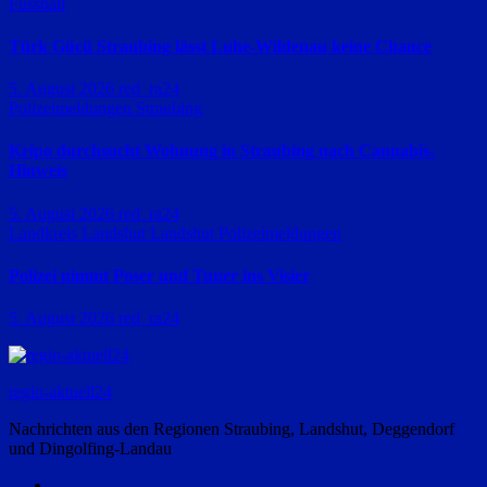
Fussball
Türk Gücü Straubing lässt Luhe-Wildenau keine Chance
5. August 2026
red_ra24
Polizeimeldungen
Straubing
Kripo durchsucht Wohnung in Straubing nach Cannabis-
Hinweis
5. August 2026
red_ra24
Landkreis Landshut
Landshut
Polizeimeldungen
Polizei nimmt Poser und Tuner ins Visier
5. August 2026
red_ra24
regio-aktuell24
Nachrichten aus den Regionen Straubing, Landshut, Deggendorf
und Dingolfing-Landau