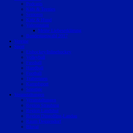
Podcasts
Kids & Teenies
Senioren
Katz & Hund
Valentinstag
Meine Liebeserklärung
Bundestagswahl 2017
Vereine
Sport
Eishockey/Inlinehockey
Volleyball
Fussball
Handball
Football
Trabrennen
Kampfsport
Sonstige
Veranstaltungen
Veranstaltungen
Region Straubing
Region Landshut
Region Dingolfing-Landau
Raum Deggendorf
Bluval