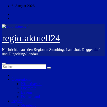
Zum
6. August 2026
Inhalt
springen
regio-aktuell24
Nachrichten aus den Regionen Straubing, Landshut, Deggendorf
und Dingolfing-Landau
Überregional
Niederbayern
Oberpfalz
Bayern
Deutschland
Region
Straubing