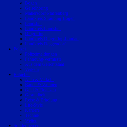
Bogen
Geiselhöring
Mallersdorf-Pfaffenberg
Landkreis Straubing-Bogen
Landshut
Landkreis Landshut
Dingolfing
Landkreis Dingolfing-Landau
Landkreis Deggendorf
Polizei
Polizeimeldungen
Fahndung/Vermisste
Aus dem Gerichtssaal
Verkehr
Ratgeber
Auto & Verkehr
Bauen & Wohnen
Geld & Finanzen
Gesundheit
Reise & Erholung
Life-Style
Karriere
Technik
Wetter
Sonderthemen