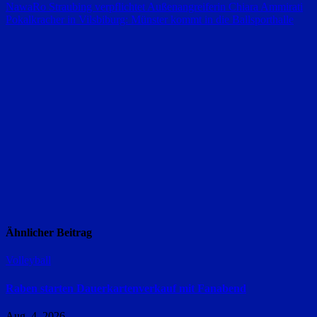
Beitragsnavigation
NawaRo Straubing verpflichtet Außenangreiferin Chiara Ammirati
Pokalkracher in Vilsbiburg: Münster kommt in die Ballsporthalle
Ähnlicher Beitrag
Volleyball
Raben starten Dauerkartenverkauf mit Fanabend
Aug. 4, 2026