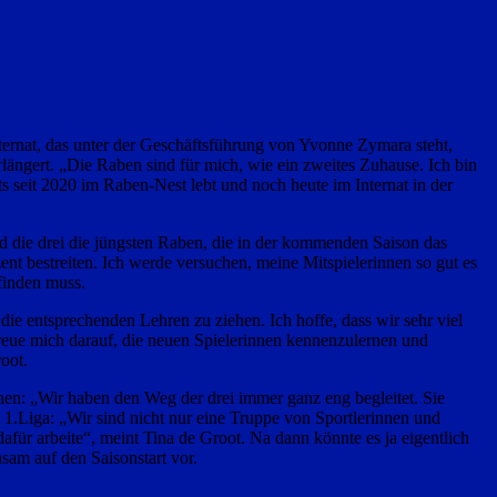
ernat, das unter der Geschäftsführung von Yvonne Zymara steht,
ängert. „Die Raben sind für mich, wie ein zweites Zuhause. Ich bin
ts seit 2020 im Raben-Nest lebt und noch heute im Internat in der
d die drei die jüngsten Raben, die in der kommenden Saison das
nt bestreiten. Ich werde versuchen, meine Mitspielerinnen so gut es
finden muss.
ie entsprechenden Lehren zu ziehen. Ich hoffe, dass wir sehr viel
freue mich darauf, die neuen Spielerinnen kennenzulernen und
oot.
hen: „Wir haben den Weg der drei immer ganz eng begleitet. Sie
1.Liga: „Wir sind nicht nur eine Truppe von Sportlerinnen und
afür arbeite“, meint Tina de Groot. Na dann könnte es ja eigentlich
sam auf den Saisonstart vor.