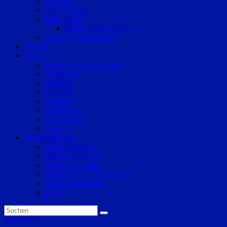
Senioren
Katz & Hund
Valentinstag
Meine Liebeserklärung
Bundestagswahl 2017
Vereine
Sport
Eishockey/Inlinehockey
Volleyball
Fussball
Handball
Football
Trabrennen
Kampfsport
Sonstige
Veranstaltungen
Veranstaltungen
Region Straubing
Region Landshut
Region Dingolfing-Landau
Raum Deggendorf
Bluval
Volleyball