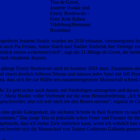
Tina de Groot,
Jeanette Huskic und
Emely Brodowski –
Foto: Rote Raben
Vilsbiburg/Hermann
Boxleitner
reiferin Jeanette Huskic wurden im 2018 erbauten, vereinseigenen Int
 auch Pia Fernau, Annie Hatch und Nadine Burbrink ihre Verträge verl
sönlich enorm weiterentwickelt“, sagt die 21-Jährige de Groot, die berei
eyball-Akademie Bayern.
ie 21-jährige Emely Brodowski stieß im Sommer 2024 dazu. Zusammen sin
uf einem deutlich höheren Niveau und müssen jedes Spiel mit 100 Proze
d, dass sich die zur Hälfte neu zusammengesetzte Mannschaft schnell 
hr. Es geht sicher auch darum, mit Niederlagen umzugehen und daraus d
, blickt Huskic voller Vorfreude auf die neue Herausforderung. „Ich 
ruchsvoller, aber ich will mich mit den Besten messen“, ergänzt de Gr
eine große Gelegenheit, die nächsten Schritte in ihrer Karriere zu mac
ommen.“ Das junge Trio ist jedenfalls schon Feuer und Flamme für die 
gebracht, dass ich meine Ziele erreichen kann, wenn ich wirklich hart d
t bereitet sich die Mannschaft von Trainer Guillermo Gallardo gemein