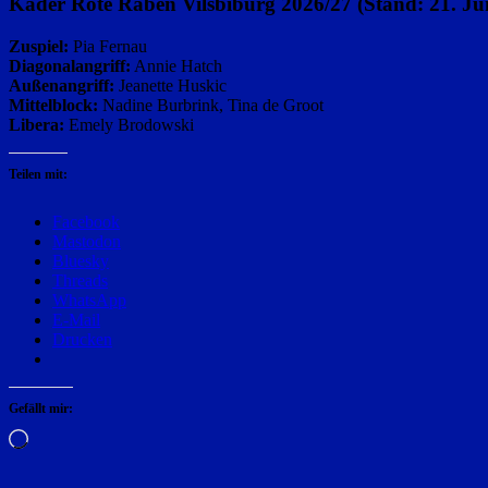
Kader Rote Raben Vilsbiburg 2026/27 (Stand: 21. Ju
Zuspiel:
Pia Fernau
Diagonalangriff:
Annie Hatch
Außenangriff:
Jeanette Huskic
Mittelblock:
Nadine Burbrink, Tina de Groot
Libera:
Emely Brodowski
Teilen mit:
Facebook
Mastodon
Bluesky
Threads
WhatsApp
E-Mail
Drucken
Gefällt mir:
Wird
geladen …