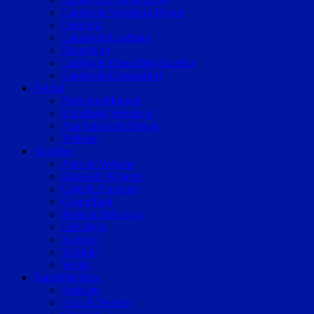
Landkreis Straubing-Bogen
Landshut
Landkreis Landshut
Dingolfing
Landkreis Dingolfing-Landau
Landkreis Deggendorf
Polizei
Polizeimeldungen
Fahndung/Vermisste
Aus dem Gerichtssaal
Verkehr
Ratgeber
Auto & Verkehr
Bauen & Wohnen
Geld & Finanzen
Gesundheit
Reise & Erholung
Life-Style
Karriere
Technik
Wetter
Sonderthemen
Podcasts
Kids & Teenies