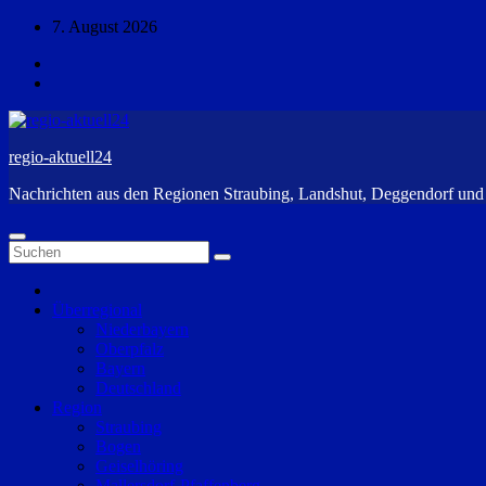
Zum
7. August 2026
Inhalt
springen
regio-aktuell24
Nachrichten aus den Regionen Straubing, Landshut, Deggendorf un
Überregional
Niederbayern
Oberpfalz
Bayern
Deutschland
Region
Straubing
Bogen
Geiselhöring
Mallersdorf-Pfaffenberg