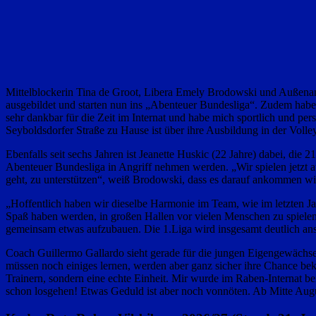
Mittelblockerin Tina de Groot, Libera Emely Brodowski und Außenang
ausgebildet und starten nun ins „Abenteuer Bundesliga“. Zudem haben
sehr dankbar für die Zeit im Internat und habe mich sportlich und per
Seyboldsdorfer Straße zu Hause ist über ihre Ausbildung in der Voll
Ebenfalls seit sechs Jahren ist Jeanette Huskic (22 Jahre) dabei, d
Abenteuer Bundesliga in Angriff nehmen werden. „Wir spielen jetzt a
geht, zu unterstützen“, weiß Brodowski, dass es darauf ankommen wir
„Hoffentlich haben wir dieselbe Harmonie im Team, wie im letzten Ja
Spaß haben werden, in großen Hallen vor vielen Menschen zu spielen“
gemeinsam etwas aufzubauen. Die 1.Liga wird insgesamt deutlich ansp
Coach Guillermo Gallardo sieht gerade für die jungen Eigengewächse 
müssen noch einiges lernen, werden aber ganz sicher ihre Chance bek
Trainern, sondern eine echte Einheit. Mir wurde im Raben-Internat bei
schon losgehen! Etwas Geduld ist aber noch vonnöten. Ab Mitte Augus