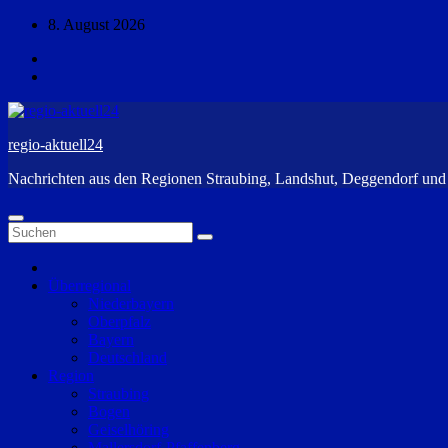
Zum
8. August 2026
Inhalt
springen
regio-aktuell24
Nachrichten aus den Regionen Straubing, Landshut, Deggendorf un
Überregional
Niederbayern
Oberpfalz
Bayern
Deutschland
Region
Straubing
Bogen
Geiselhöring
Mallersdorf-Pfaffenberg