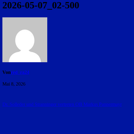
2026-05-07_02-500
Von
red_ra24
Mai 8, 2026
Beitragsnavigation
Dr. Solleder und Stranninger vertreten OB Markus Pannermayr