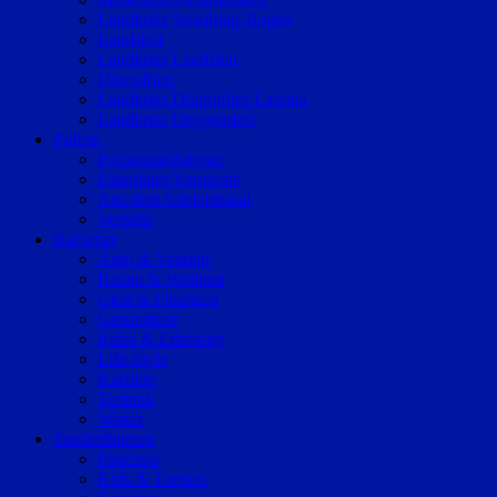
Landkreis Straubing-Bogen
Landshut
Landkreis Landshut
Dingolfing
Landkreis Dingolfing-Landau
Landkreis Deggendorf
Polizei
Polizeimeldungen
Fahndung/Vermisste
Aus dem Gerichtssaal
Verkehr
Ratgeber
Auto & Verkehr
Bauen & Wohnen
Geld & Finanzen
Gesundheit
Reise & Erholung
Life-Style
Karriere
Technik
Wetter
Sonderthemen
Podcasts
Kids & Teenies