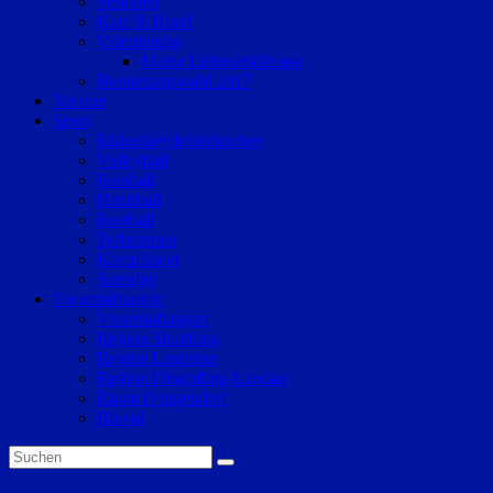
Senioren
Katz & Hund
Valentinstag
Meine Liebeserklärung
Bundestagswahl 2017
Vereine
Sport
Eishockey/Inlinehockey
Volleyball
Fussball
Handball
Football
Trabrennen
Kampfsport
Sonstige
Veranstaltungen
Veranstaltungen
Region Straubing
Region Landshut
Region Dingolfing-Landau
Raum Deggendorf
Bluval