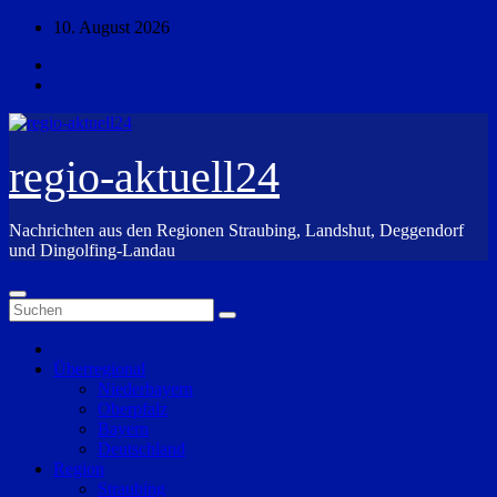
Zum
10. August 2026
Inhalt
springen
regio-aktuell24
Nachrichten aus den Regionen Straubing, Landshut, Deggendorf
und Dingolfing-Landau
Überregional
Niederbayern
Oberpfalz
Bayern
Deutschland
Region
Straubing