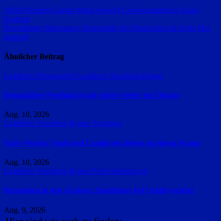
Beitragsnavigation
1860-Präsident Gernot Mang besucht Löwenstammtisch Sankt
Englmar
Beschädigte Stützmauer: Kreisstraße bei Neukirchen ab Ende Mai
gesperrt
Ähnlicher Beitrag
Landkreis Deggendorf
Landkreis Straubing-Bogen
Donaufähre Posching ist ab sofort wieder im Einsatz
Aug. 10, 2026
Landkreis Straubing-Bogen
Straubing
Faire Woche: Stadt und Landkreis ziehen an einem Strang
Aug. 10, 2026
Landkreis Straubing-Bogen
Polizeimeldungen
Betrunken in den Graben: Autofahrer bei Unfall verletzt
Aug. 9, 2026
Hier sind wir auch zu finden: