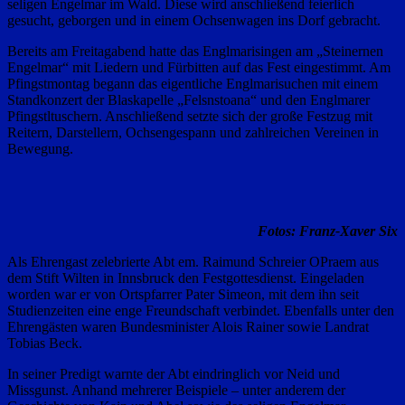
seligen Engelmar im Wald. Diese wird anschließend feierlich
gesucht, geborgen und in einem Ochsenwagen ins Dorf gebracht.
Bereits am Freitagabend hatte das Englmarisingen am „Steinernen
Engelmar“ mit Liedern und Fürbitten auf das Fest eingestimmt. Am
Pfingstmontag begann das eigentliche Englmarisuchen mit einem
Standkonzert der Blaskapelle „Felsnstoana“ und den Englmarer
Pfingstltuschern. Anschließend setzte sich der große Festzug mit
Reitern, Darstellern, Ochsengespann und zahlreichen Vereinen in
Bewegung.
Fotos: Franz-Xaver Six
Als Ehrengast zelebrierte Abt em. Raimund Schreier OPraem aus
dem Stift Wilten in Innsbruck den Festgottesdienst. Eingeladen
worden war er von Ortspfarrer Pater Simeon, mit dem ihn seit
Studienzeiten eine enge Freundschaft verbindet. Ebenfalls unter den
Ehrengästen waren Bundesminister Alois Rainer sowie Landrat
Tobias Beck.
In seiner Predigt warnte der Abt eindringlich vor Neid und
Missgunst. Anhand mehrerer Beispiele – unter anderem der