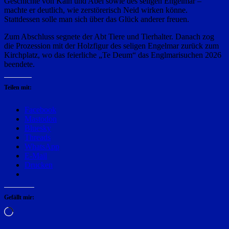
Geschichte von Kain und Abel sowie des seligen Engelmar –
machte er deutlich, wie zerstörerisch Neid wirken könne.
Stattdessen solle man sich über das Glück anderer freuen.
Zum Abschluss segnete der Abt Tiere und Tierhalter. Danach zog
die Prozession mit der Holzfigur des seligen Engelmar zurück zum
Kirchplatz, wo das feierliche „Te Deum“ das Englmarisuchen 2026
beendete.
Teilen mit:
Facebook
Mastodon
Bluesky
Threads
WhatsApp
E-Mail
Drucken
Gefällt mir:
Wird
geladen …