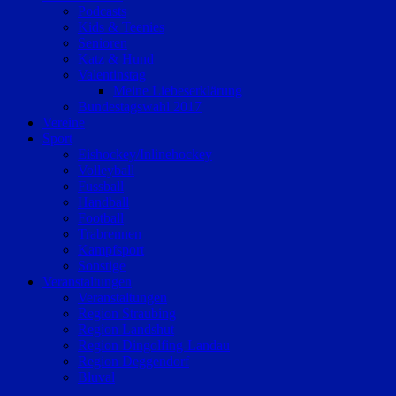
Podcasts
Kids & Teenies
Senioren
Katz & Hund
Valentinstag
Meine Liebeserklärung
Bundestagswahl 2017
Vereine
Sport
Eishockey/Inlinehockey
Volleyball
Fussball
Handball
Football
Trabrennen
Kampfsport
Sonstige
Veranstaltungen
Veranstaltungen
Region Straubing
Region Landshut
Region Dingolfing-Landau
Region Deggendorf
Bluval