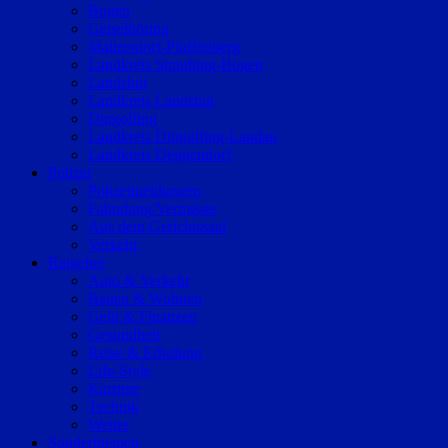
Bogen
Geiselhöring
Mallersdorf-Pfaffenberg
Landkreis Straubing-Bogen
Landshut
Landkreis Landshut
Dingolfing
Landkreis Dingolfing-Landau
Landkreis Deggendorf
Polizei
Polizeimeldungen
Fahndung/Vermisste
Aus dem Gerichtssaal
Verkehr
Ratgeber
Auto & Verkehr
Bauen & Wohnen
Geld & Finanzen
Gesundheit
Reise & Erholung
Life-Style
Karriere
Technik
Wetter
Sonderthemen