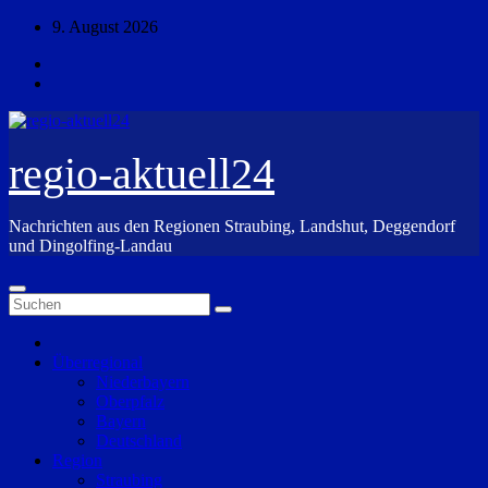
Zum
9. August 2026
Inhalt
springen
regio-aktuell24
Nachrichten aus den Regionen Straubing, Landshut, Deggendorf
und Dingolfing-Landau
Überregional
Niederbayern
Oberpfalz
Bayern
Deutschland
Region
Straubing