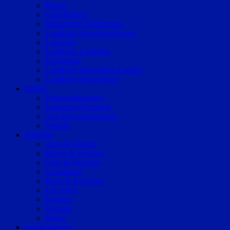
Bogen
Geiselhöring
Mallersdorf-Pfaffenberg
Landkreis Straubing-Bogen
Landshut
Landkreis Landshut
Dingolfing
Landkreis Dingolfing-Landau
Landkreis Deggendorf
Polizei
Polizeimeldungen
Fahndung/Vermisste
Aus dem Gerichtssaal
Verkehr
Ratgeber
Auto & Verkehr
Bauen & Wohnen
Geld & Finanzen
Gesundheit
Reise & Erholung
Life-Style
Karriere
Technik
Wetter
Sonderthemen