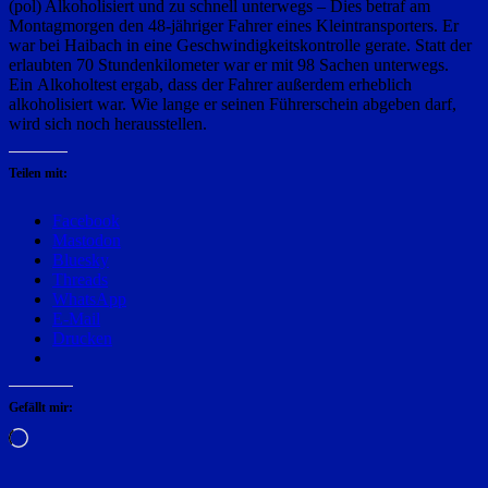
(pol) Alkoholisiert und zu schnell unterwegs – Dies betraf am
Montagmorgen den 48-jähriger Fahrer eines Kleintransporters. Er
war bei Haibach in eine Geschwindigkeitskontrolle gerate. Statt der
erlaubten 70 Stundenkilometer war er mit 98 Sachen unterwegs.
Ein
Alkoholtest ergab, dass der Fahrer außerdem erheblich
alkoholisiert war. Wie lange er seinen Führerschein abgeben darf,
wird sich noch herausstellen.
Teilen mit:
Facebook
Mastodon
Bluesky
Threads
WhatsApp
E-Mail
Drucken
Gefällt mir:
Wird
geladen …