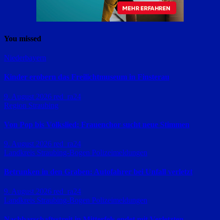
You missed
Niederbayern
Kinder erobern das Freilichtmuseum in Finsterau
9. August 2026
red_ra24
Region Straubing
Von Pop bis Volkslied: Frauenchor sucht neue Stimmen
9. August 2026
red_ra24
Landkreis Straubing-Bogen
Polizeimeldungen
Betrunken in den Graben: Autofahrer bei Unfall verletzt
9. August 2026
red_ra24
Landkreis Straubing-Bogen
Polizeimeldungen
Nachbarschaftsstreit in Mitterfels endet mit Verletzten