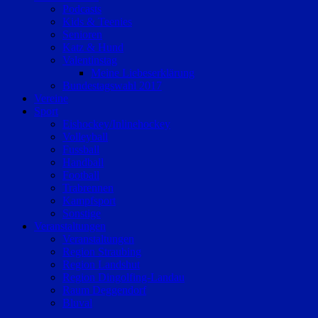
Podcasts
Kids & Teenies
Senioren
Katz & Hund
Valentinstag
Meine Liebeserklärung
Bundestagswahl 2017
Vereine
Sport
Eishockey/Inlinehockey
Volleyball
Fussball
Handball
Football
Trabrennen
Kampfsport
Sonstige
Veranstaltungen
Veranstaltungen
Region Straubing
Region Landshut
Region Dingolfing-Landau
Raum Deggendorf
Bluval