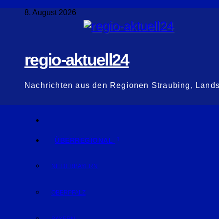
Zum
8. August 2026
Inhalt
springen
regio-aktuell24
Nachrichten aus den Regionen Straubing, Land
ÜBERREGIONAL
NIEDERBAYERN
OBERPFALZ