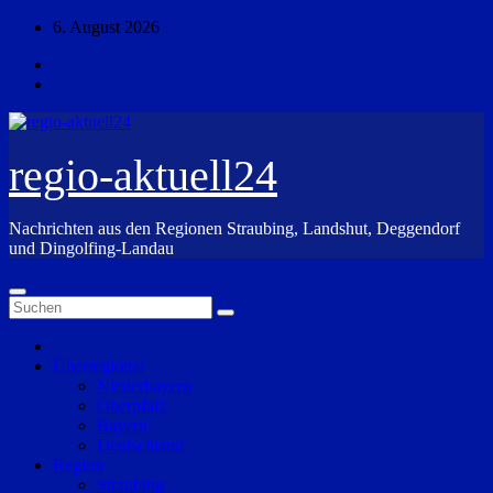
Zum
6. August 2026
Inhalt
springen
regio-aktuell24
Nachrichten aus den Regionen Straubing, Landshut, Deggendorf
und Dingolfing-Landau
Überregional
Niederbayern
Oberpfalz
Bayern
Deutschland
Region
Straubing