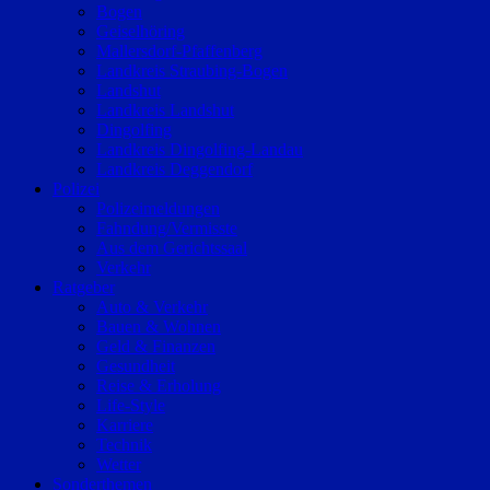
Bogen
Geiselhöring
Mallersdorf-Pfaffenberg
Landkreis Straubing-Bogen
Landshut
Landkreis Landshut
Dingolfing
Landkreis Dingolfing-Landau
Landkreis Deggendorf
Polizei
Polizeimeldungen
Fahndung/Vermisste
Aus dem Gerichtssaal
Verkehr
Ratgeber
Auto & Verkehr
Bauen & Wohnen
Geld & Finanzen
Gesundheit
Reise & Erholung
Life-Style
Karriere
Technik
Wetter
Sonderthemen