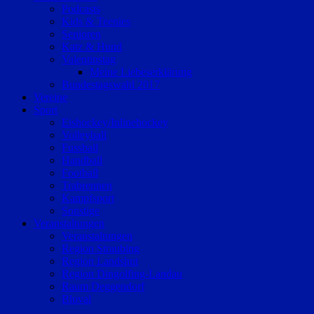
Podcasts
Kids & Teenies
Senioren
Katz & Hund
Valentinstag
Meine Liebeserklärung
Bundestagswahl 2017
Vereine
Sport
Eishockey/Inlinehockey
Volleyball
Fussball
Handball
Football
Trabrennen
Kampfsport
Sonstige
Veranstaltungen
Veranstaltungen
Region Straubing
Region Landshut
Region Dingolfing-Landau
Raum Deggendorf
Bluval