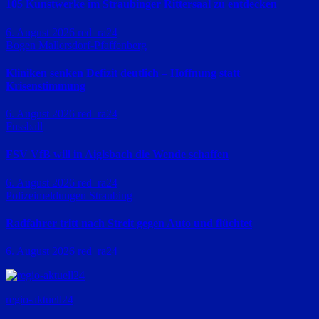
105 Kunstwerke im Straubinger Rittersaal zu entdecken
6. August 2026
red_ra24
Bogen
Mallersdorf-Pfaffenberg
Kliniken senken Defizit deutlich – Hoffnung statt
Krisenstimmung
6. August 2026
red_ra24
Fussball
FSV VfB will in Aiglsbach die Wende schaffen
6. August 2026
red_ra24
Polizeimeldungen
Straubing
Radfahrer tritt nach Streit gegen Auto und flüchtet
6. August 2026
red_ra24
regio-aktuell24