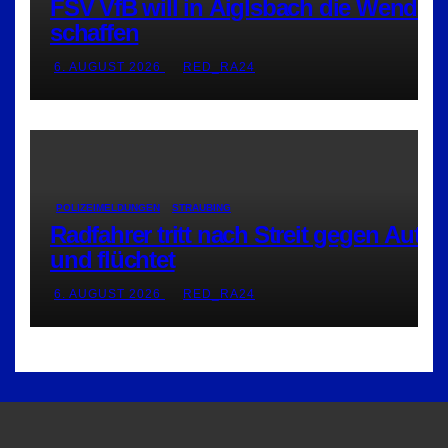
FSV VfB will in Aiglsbach die Wende
schaffen
6. AUGUST 2026
RED_RA24
POLIZEIMELDUNGEN
STRAUBING
Radfahrer tritt nach Streit gegen Auto
und flüchtet
6. AUGUST 2026
RED_RA24