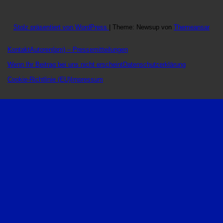
Stolz präsentiert von WordPress
|
Theme: Newsup von
Themeansar
Kontakt
Autoren
(pm) – Pressemitteilungen
Wenn Ihr Beitrag bei uns nicht erscheint
Datenschutzerklärung
Cookie-Richtlinie (EU)
Impressum