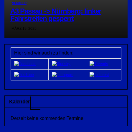
VERKEHR
A3 Passau -> Nürnberg: linker
Fahrstreifen gesperrt
MÄRZ 19, 2025
Hier sind wir auch zu finden:
Kalender
Derzeit keine kommenden Termine.