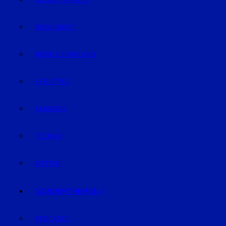
GELD & FINANZEN
GESUNDHEIT
REISE & ERHOLUNG
LIFE-STYLE
KARRIERE
TECHNIK
WETTER
SONDERTHEMEN
PODCASTS