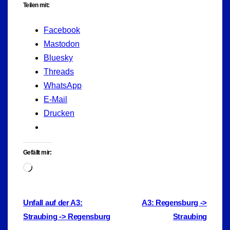
Teilen mit:
Facebook
Mastodon
Bluesky
Threads
WhatsApp
E-Mail
Drucken
Gefällt mir:
Wird
geladen …
Beitragsnavigation
Unfall auf der A3:
A3: Regensburg ->
Straubing -> Regensburg
Straubing