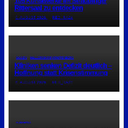
105 Kunstwerke im Straubinger
Rittersaal zu entdecken
6. AUGUST 2026
RED_RA24
BOGEN
MALLERSDORF-PFAFFENBERG
Kliniken senken Defizit deutlich –
Hoffnung statt Krisenstimmung
6. AUGUST 2026
RED_RA24
FUSSBALL