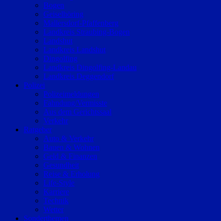
Bogen
Geiselhöring
Mallersdorf-Pfaffenberg
Landkreis Straubing-Bogen
Landshut
Landkreis Landshut
Dingolfing
Landkreis Dingolfing-Landau
Landkreis Deggendorf
Polizei
Polizeimeldungen
Fahndung/Vermisste
Aus dem Gerichtssaal
Verkehr
Ratgeber
Auto & Verkehr
Bauen & Wohnen
Geld & Finanzen
Gesundheit
Reise & Erholung
Life-Style
Karriere
Technik
Wetter
Sonderthemen