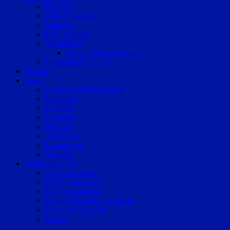
Podcasts
Kids & Teenies
Senioren
Katz & Hund
Valentinstag
Meine Liebeserklärung
Bundestagswahl 2017
Vereine
Sport
Eishockey/Inlinehockey
Volleyball
Fussball
Handball
Football
Trabrennen
Kampfsport
Sonstige
Veranstaltungen
Veranstaltungen
Region Straubing
Region Landshut
Region Dingolfing-Landau
Raum Deggendorf
Bluval