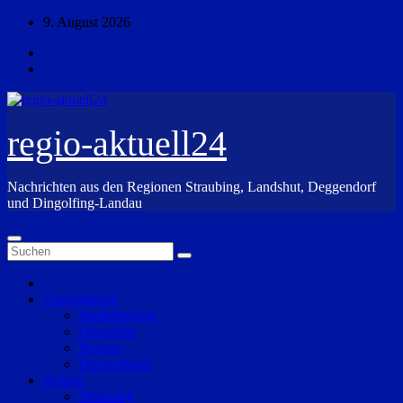
Zum
9. August 2026
Inhalt
springen
regio-aktuell24
Nachrichten aus den Regionen Straubing, Landshut, Deggendorf
und Dingolfing-Landau
Überregional
Niederbayern
Oberpfalz
Bayern
Deutschland
Region
Straubing