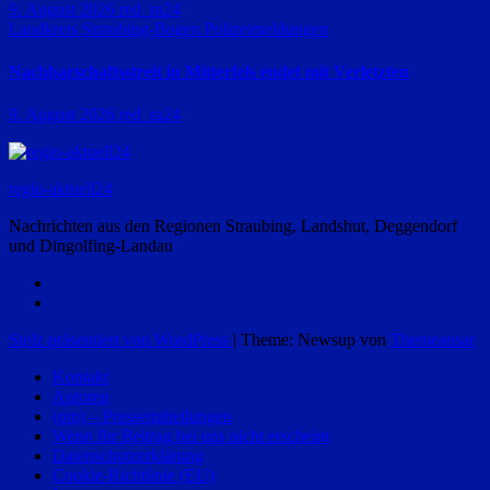
9. August 2026
red_ra24
Landkreis Straubing-Bogen
Polizeimeldungen
Nachbarschaftsstreit in Mitterfels endet mit Verletzten
9. August 2026
red_ra24
regio-aktuell24
Nachrichten aus den Regionen Straubing, Landshut, Deggendorf
und Dingolfing-Landau
Stolz präsentiert von WordPress
|
Theme: Newsup von
Themeansar
Kontakt
Autoren
(pm) – Pressemitteilungen
Wenn Ihr Beitrag bei uns nicht erscheint
Datenschutzerklärung
Cookie-Richtlinie (EU)