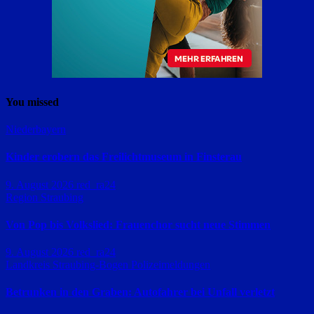
You missed
Niederbayern
Kinder erobern das Freilichtmuseum in Finsterau
9. August 2026
red_ra24
Region Straubing
Von Pop bis Volkslied: Frauenchor sucht neue Stimmen
9. August 2026
red_ra24
Landkreis Straubing-Bogen
Polizeimeldungen
Betrunken in den Graben: Autofahrer bei Unfall verletzt