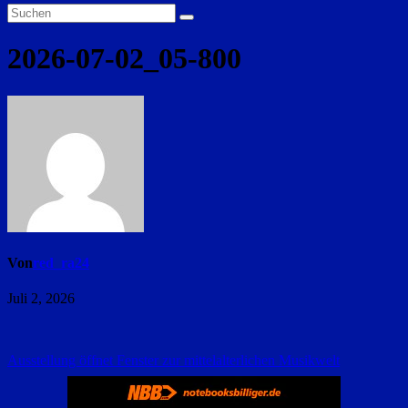
2026-07-02_05-800
Von
red_ra24
Juli 2, 2026
Beitragsnavigation
Ausstellung öffnet Fenster zur mittelalterlichen Musikwelt