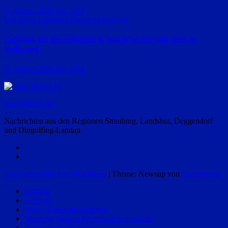
7. August 2026
red_ra24
Landkreis Landshut
Polizeimeldungen
Gebäude auf Recyclinghof in Wörth an der Isar steht in
Vollbrand
7. August 2026
red_ra24
regio-aktuell24
Nachrichten aus den Regionen Straubing, Landshut, Deggendorf
und Dingolfing-Landau
Stolz präsentiert von WordPress
|
Theme: Newsup von
Themeansar
Kontakt
Autoren
(pm) – Pressemitteilungen
Wenn Ihr Beitrag bei uns nicht erscheint
Datenschutzerklärung