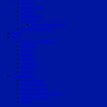
Podcasts
Kids & Teenies
Senioren
Katz & Hund
Valentinstag
Meine Liebeserklärung
Bundestagswahl 2017
Vereine
Sport
Eishockey/Inlinehockey
Volleyball
Fussball
Handball
Football
Trabrennen
Kampfsport
Sonstige
Veranstaltungen
Veranstaltungen
Region Straubing
Region Landshut
Region Dingolfing-Landau
Raum Deggendorf
Bluval