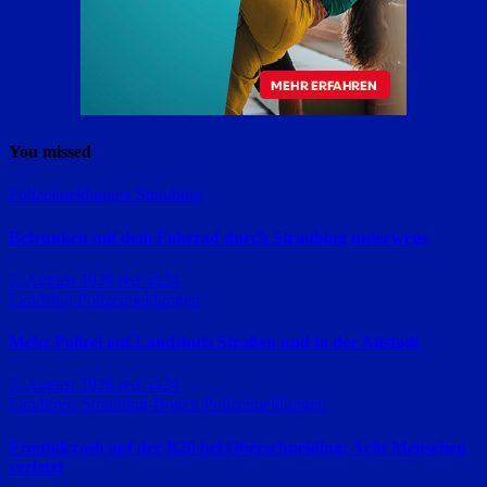
You missed
Polizeimeldungen
Straubing
Betrunken mit dem Fahrrad durch Straubing unterwegs
7. August 2026
red_ra24
Landshut
Polizeimeldungen
Mehr Polizei auf Landshuts Straßen und in der Altstadt
7. August 2026
red_ra24
Landkreis Straubing-Bogen
Polizeimeldungen
Frontalcrash auf der B20 bei Oberschneiding: Acht Menschen
verletzt