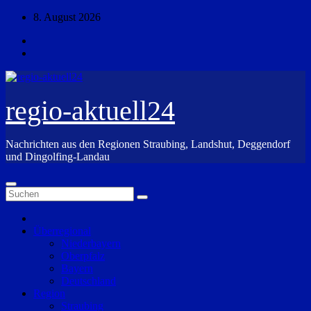
Zum
8. August 2026
Inhalt
springen
regio-aktuell24
Nachrichten aus den Regionen Straubing, Landshut, Deggendorf
und Dingolfing-Landau
Überregional
Niederbayern
Oberpfalz
Bayern
Deutschland
Region
Straubing