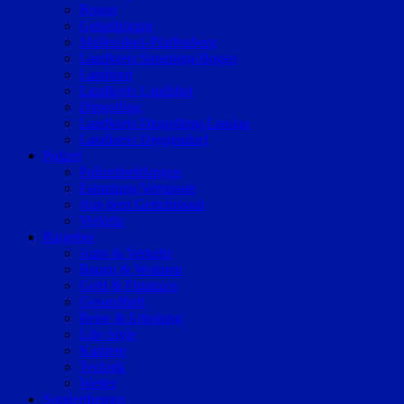
Bogen
Geiselhöring
Mallersdorf-Pfaffenberg
Landkreis Straubing-Bogen
Landshut
Landkreis Landshut
Dingolfing
Landkreis Dingolfing-Landau
Landkreis Deggendorf
Polizei
Polizeimeldungen
Fahndung/Vermisste
Aus dem Gerichtssaal
Verkehr
Ratgeber
Auto & Verkehr
Bauen & Wohnen
Geld & Finanzen
Gesundheit
Reise & Erholung
Life-Style
Karriere
Technik
Wetter
Sonderthemen