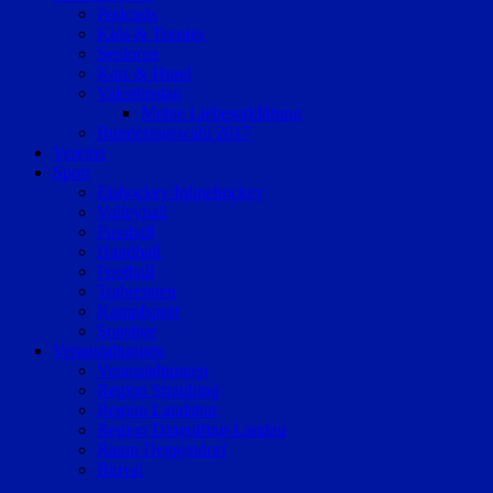
Podcasts
Kids & Teenies
Senioren
Katz & Hund
Valentinstag
Meine Liebeserklärung
Bundestagswahl 2017
Vereine
Sport
Eishockey/Inlinehockey
Volleyball
Fussball
Handball
Football
Trabrennen
Kampfsport
Sonstige
Veranstaltungen
Veranstaltungen
Region Straubing
Region Landshut
Region Dingolfing-Landau
Raum Deggendorf
Bluval