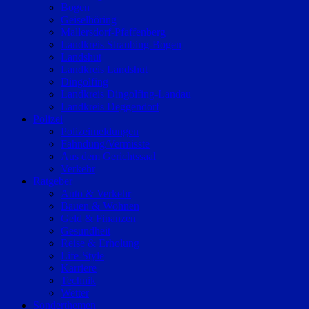
Bogen
Geiselhöring
Mallersdorf-Pfaffenberg
Landkreis Straubing-Bogen
Landshut
Landkreis Landshut
Dingolfing
Landkreis Dingolfing-Landau
Landkreis Deggendorf
Polizei
Polizeimeldungen
Fahndung/Vermisste
Aus dem Gerichtssaal
Verkehr
Ratgeber
Auto & Verkehr
Bauen & Wohnen
Geld & Finanzen
Gesundheit
Reise & Erholung
Life-Style
Karriere
Technik
Wetter
Sonderthemen