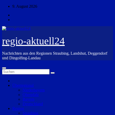
Zum
9. August 2026
Inhalt
springen
regio-aktuell24
Nachrichten aus den Regionen Straubing, Landshut, Deggendorf
und Dingolfing-Landau
Überregional
Niederbayern
Oberpfalz
Bayern
Deutschland
Region
Straubing