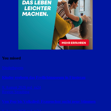
You missed
Niederbayern
Kinder erobern das Freilichtmuseum in Finsterau
9. August 2026
red_ra24
Region Straubing
Von Pop bis Volkslied: Frauenchor sucht neue Stimmen