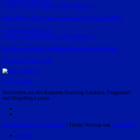
9. August 2026
red_ra24
Landkreis Straubing-Bogen
Polizeimeldungen
Betrunken in den Graben: Autofahrer bei Unfall verletzt
9. August 2026
red_ra24
Landkreis Straubing-Bogen
Polizeimeldungen
Nachbarschaftsstreit in Mitterfels endet mit Verletzten
9. August 2026
red_ra24
regio-aktuell24
Nachrichten aus den Regionen Straubing, Landshut, Deggendorf
und Dingolfing-Landau
Stolz präsentiert von WordPress
|
Theme: Newsup von
Themeansar
Kontakt