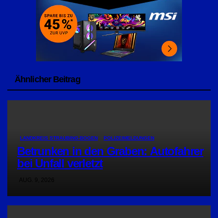
Ähnlicher Beitrag
LANDKREIS STRAUBING-BOGEN
POLIZEIMELDUNGEN
Betrunken in den Graben: Autofahrer
bei Unfall verletzt
AUG. 9, 2026