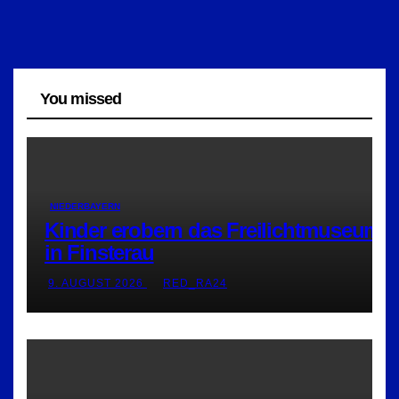
You missed
NIEDERBAYERN
Kinder erobern das Freilichtmuseum
in Finsterau
9. AUGUST 2026
RED_RA24