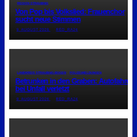
REGION STRAUBING
Von Pop bis Volkslied: Frauenchor
sucht neue Stimmen
9. AUGUST 2026
RED_RA24
LANDKREIS STRAUBING-BOGEN
POLIZEIMELDUNGEN
Betrunken in den Graben: Autofahrer
bei Unfall verletzt
9. AUGUST 2026
RED_RA24