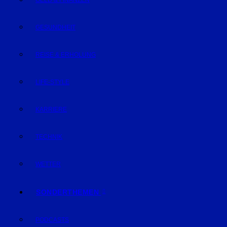
GELD & FINANZEN
GESUNDHEIT
REISE & ERHOLUNG
LIFE-STYLE
KARRIERE
TECHNIK
WETTER
SONDERTHEMEN
PODCASTS