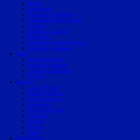
Bogen
Geiselhöring
Mallersdorf-Pfaffenberg
Landkreis Straubing-Bogen
Landshut
Landkreis Landshut
Dingolfing
Landkreis Dingolfing-Landau
Landkreis Deggendorf
Polizei
Polizeimeldungen
Fahndung/Vermisste
Aus dem Gerichtssaal
Verkehr
Ratgeber
Auto & Verkehr
Bauen & Wohnen
Geld & Finanzen
Gesundheit
Reise & Erholung
Life-Style
Karriere
Technik
Wetter
Sonderthemen