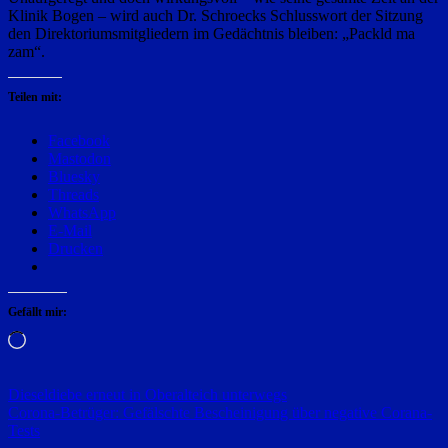
Klinik Bogen – wird auch Dr. Schroecks Schlusswort der Sitzung
den Direktoriumsmitgliedern im Gedächtnis bleiben: „Packld ma
zam“.
Teilen mit:
Facebook
Mastodon
Bluesky
Threads
WhatsApp
E-Mail
Drucken
Gefällt mir:
Wird
geladen …
Beitragsnavigation
Dieseldiebe erneut in Oberalteich unterwegs
Corona-Betrüger: Gefälschte Bescheinigung über negative Corana-
Tests