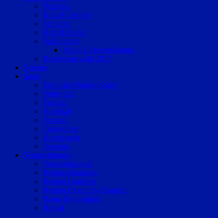
Podcasts
Kids & Teenies
Senioren
Katz & Hund
Valentinstag
Meine Liebeserklärung
Bundestagswahl 2017
Vereine
Sport
Eishockey/Inlinehockey
Volleyball
Fussball
Handball
Football
Trabrennen
Kampfsport
Sonstige
Veranstaltungen
Veranstaltungen
Region Straubing
Region Landshut
Region Dingolfing-Landau
Raum Deggendorf
Bluval