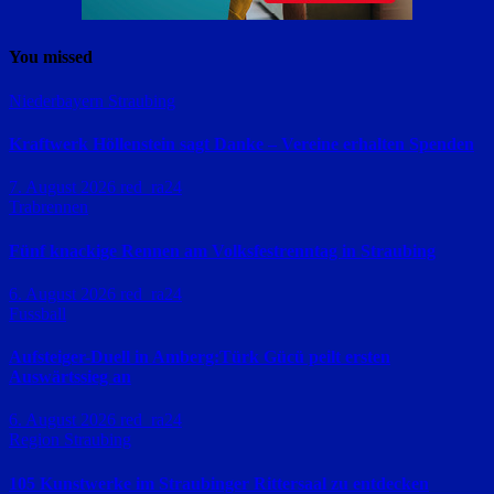
You missed
Niederbayern
Straubing
Kraftwerk Höllenstein sagt Danke – Vereine erhalten Spenden
7. August 2026
red_ra24
Trabrennen
Fünf knackige Rennen am Volksfestrenntag in Straubing
6. August 2026
red_ra24
Fussball
Aufsteiger-Duell in Amberg:Türk Gücü peilt ersten
Auswärtssieg an
6. August 2026
red_ra24
Region Straubing
105 Kunstwerke im Straubinger Rittersaal zu entdecken