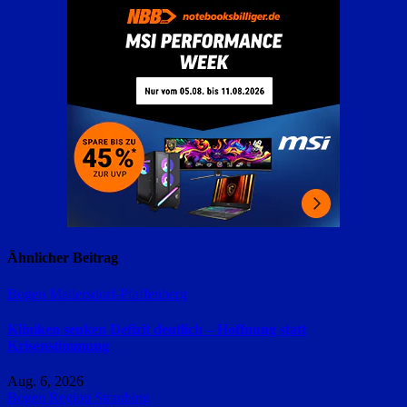
Ähnlicher Beitrag
Bogen
Mallersdorf-Pfaffenberg
Kliniken senken Defizit deutlich – Hoffnung statt
Krisenstimmung
Aug. 6, 2026
Bogen
Region Straubing