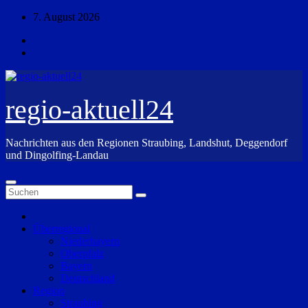
Zum
7. August 2026
Inhalt
springen
regio-aktuell24
Nachrichten aus den Regionen Straubing, Landshut, Deggendorf
und Dingolfing-Landau
Überregional
Niederbayern
Oberpfalz
Bayern
Deutschland
Region
Straubing