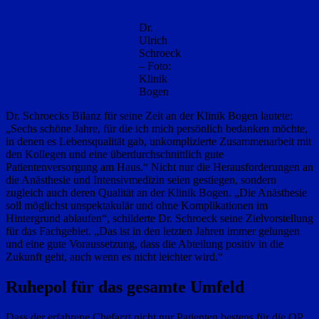
Dr.
Ulrich
Schroeck
– Foto:
Klinik
Bogen
Dr. Schroecks Bilanz für seine Zeit an der Klinik Bogen lautete:
„Sechs schöne Jahre, für die ich mich persönlich bedanken möchte,
in denen es Lebensqualität gab, unkomplizierte Zusammenarbeit mit
den Kollegen und eine überdurchschnittlich gute
Patientenversorgung am Haus.“ Nicht nur die Herausforderungen an
die Anästhesie und Intensivmedizin seien gestiegen, sondern
zugleich auch deren Qualität an der Klinik Bogen. „Die Anästhesie
soll möglichst unspektakulär und ohne Komplikationen im
Hintergrund ablaufen“, schilderte Dr. Schroeck seine Zielvorstellung
für das Fachgebiet. „Das ist in den letzten Jahren immer gelungen
und eine gute Voraussetzung, dass die Abteilung positiv in die
Zukunft geht, auch wenn es nicht leichter wird.“
Ruhepol für das gesamte Umfeld
Dass der erfahrene Chefarzt nicht nur Patienten bestens für die OP