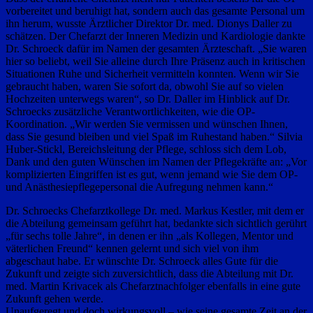
vorbereitet und beruhigt hat, sondern auch das gesamte Personal um
ihn herum, wusste Ärztlicher Direktor Dr. med. Dionys Daller zu
schätzen. Der Chefarzt der Inneren Medizin und Kardiologie dankte
Dr. Schroeck dafür im Namen der gesamten Ärzteschaft. „Sie waren
hier so beliebt, weil Sie alleine durch Ihre Präsenz auch in kritischen
Situationen Ruhe und Sicherheit vermitteln konnten. Wenn wir Sie
gebraucht haben, waren Sie sofort da, obwohl Sie auf so vielen
Hochzeiten unterwegs waren“, so Dr. Daller im Hinblick auf Dr.
Schroecks zusätzliche Verantwortlichkeiten, wie die OP-
Koordination. „Wir werden Sie vermissen und wünschen Ihnen,
dass Sie gesund bleiben und viel Spaß im Ruhestand haben.“ Silvia
Huber-Stickl, Bereichsleitung der Pflege, schloss sich dem Lob,
Dank und den guten Wünschen im Namen der Pflegekräfte an: „Vor
komplizierten Eingriffen ist es gut, wenn jemand wie Sie dem OP-
und Anästhesiepflegepersonal die Aufregung nehmen kann.“
Dr. Schroecks Chefarztkollege Dr. med. Markus Kestler, mit dem er
die Abteilung gemeinsam geführt hat, bedankte sich sichtlich gerührt
„für sechs tolle Jahre“, in denen er ihn „als Kollegen, Mentor und
väterlichen Freund“ kennen gelernt und sich viel von ihm
abgeschaut habe. Er wünschte Dr. Schroeck alles Gute für die
Zukunft und zeigte sich zuversichtlich, dass die Abteilung mit Dr.
med. Martin Krivacek als Chefarztnachfolger ebenfalls in eine gute
Zukunft gehen werde.
Unaufgeregt und doch wirkungsvoll – wie seine gesamte Zeit an der