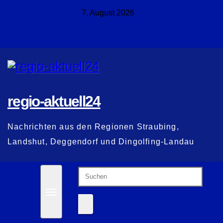
Zum
7. August 2026
Inhalt
springen
regio-aktuell24
Nachrichten aus den Regionen Straubing,
Landshut, Deggendorf und Dingolfing-Landau