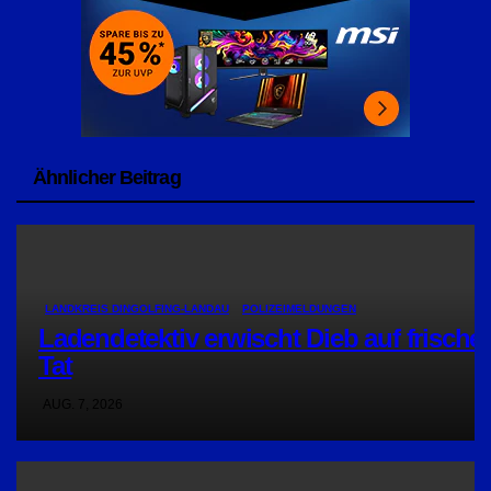
Ähnlicher Beitrag
LANDKREIS DINGOLFING-LANDAU
POLIZEIMELDUNGEN
Ladendetektiv erwischt Dieb auf frischer
Tat
AUG. 7, 2026