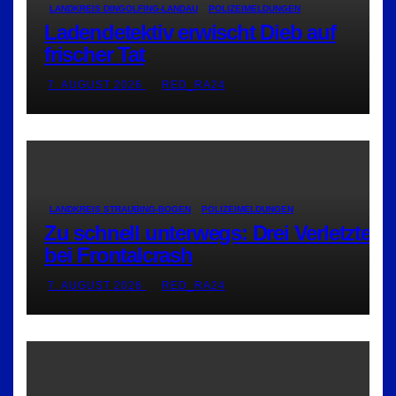
LANDKREIS DINGOLFING-LANDAU
POLIZEIMELDUNGEN
Ladendetektiv erwischt Dieb auf
frischer Tat
7. AUGUST 2026
RED_RA24
LANDKREIS STRAUBING-BOGEN
POLIZEIMELDUNGEN
Zu schnell unterwegs: Drei Verletzte
bei Frontalcrash
7. AUGUST 2026
RED_RA24