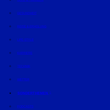
GELD & FINANZEN
GESUNDHEIT
REISE & ERHOLUNG
LIFE-STYLE
KARRIERE
TECHNIK
WETTER
SONDERTHEMEN
PODCASTS