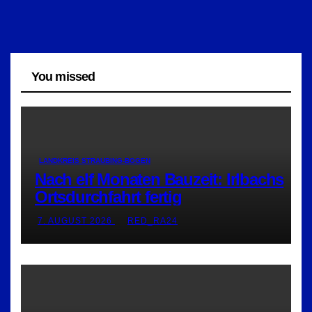
You missed
LANDKREIS STRAUBING-BOGEN
Nach elf Monaten Bauzeit: Irlbachs
Ortsdurchfahrt fertig
7. AUGUST 2026
RED_RA24