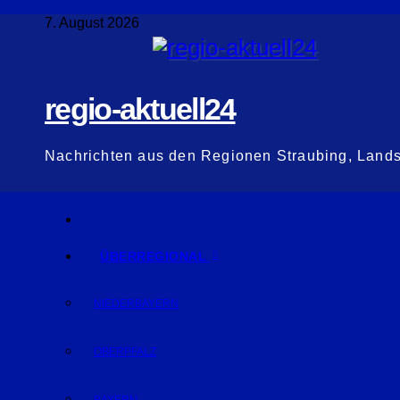
Zum
7. August 2026
Inhalt
springen
regio-aktuell24
Nachrichten aus den Regionen Straubing, Land
ÜBERREGIONAL
NIEDERBAYERN
OBERPFALZ