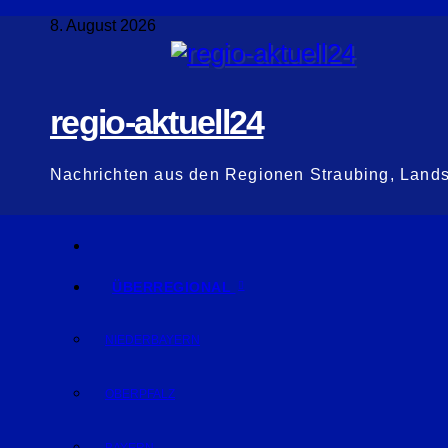
Zum
8. August 2026
Inhalt
springen
regio-aktuell24
Nachrichten aus den Regionen Straubing, Land
ÜBERREGIONAL
NIEDERBAYERN
OBERPFALZ