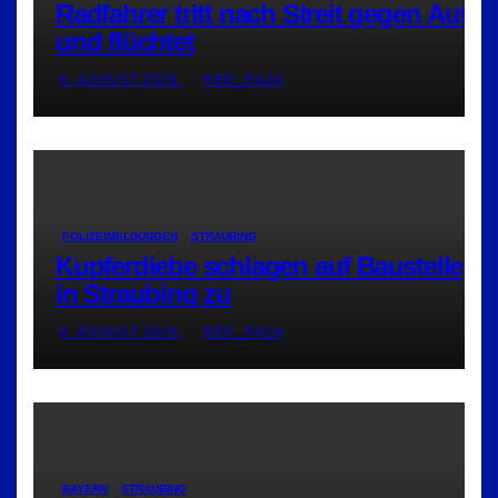
Radfahrer tritt nach Streit gegen Auto
und flüchtet
6. AUGUST 2026
RED_RA24
POLIZEIMELDUNGEN
STRAUBING
Kupferdiebe schlagen auf Baustelle
in Straubing zu
6. AUGUST 2026
RED_RA24
BAYERN
STRAUBING