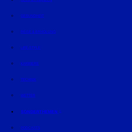
GELD & FINANZEN
GESUNDHEIT
REISE & ERHOLUNG
LIFE-STYLE
KARRIERE
TECHNIK
WETTER
SONDERTHEMEN
PODCASTS