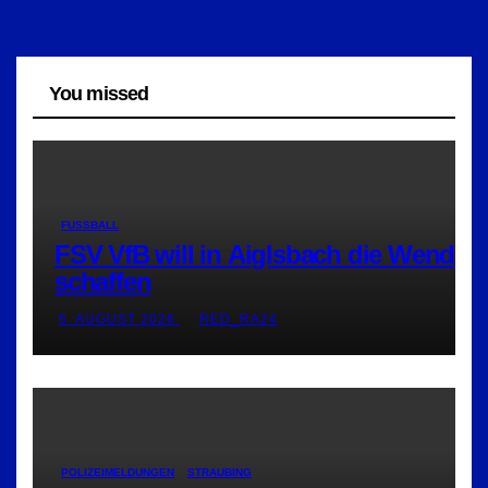
You missed
FUSSBALL
FSV VfB will in Aiglsbach die Wende
schaffen
6. AUGUST 2026
RED_RA24
POLIZEIMELDUNGEN
STRAUBING