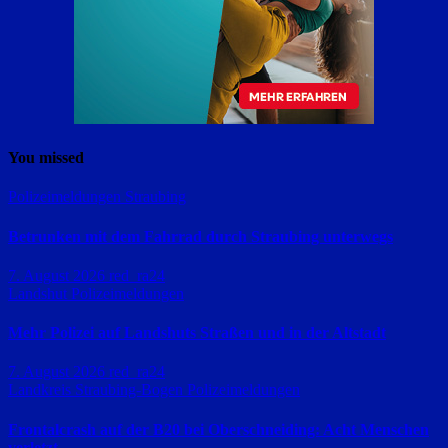
You missed
Polizeimeldungen
Straubing
Betrunken mit dem Fahrrad durch Straubing unterwegs
7. August 2026
red_ra24
Landshut
Polizeimeldungen
Mehr Polizei auf Landshuts Straßen und in der Altstadt
7. August 2026
red_ra24
Landkreis Straubing-Bogen
Polizeimeldungen
Frontalcrash auf der B20 bei Oberschneiding: Acht Menschen
verletzt