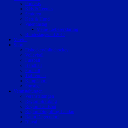
Podcasts
Kids & Teenies
Senioren
Katz & Hund
Valentinstag
Meine Liebeserklärung
Bundestagswahl 2017
Vereine
Sport
Eishockey/Inlinehockey
Volleyball
Fussball
Handball
Football
Trabrennen
Kampfsport
Sonstige
Veranstaltungen
Veranstaltungen
Region Straubing
Region Landshut
Region Dingolfing-Landau
Raum Deggendorf
Bluval