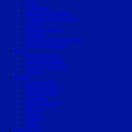
Bogen
Geiselhöring
Mallersdorf-Pfaffenberg
Landkreis Straubing-Bogen
Landshut
Landkreis Landshut
Dingolfing
Landkreis Dingolfing-Landau
Landkreis Deggendorf
Polizei
Polizeimeldungen
Fahndung/Vermisste
Aus dem Gerichtssaal
Verkehr
Ratgeber
Auto & Verkehr
Bauen & Wohnen
Geld & Finanzen
Gesundheit
Reise & Erholung
Life-Style
Karriere
Technik
Wetter
Sonderthemen