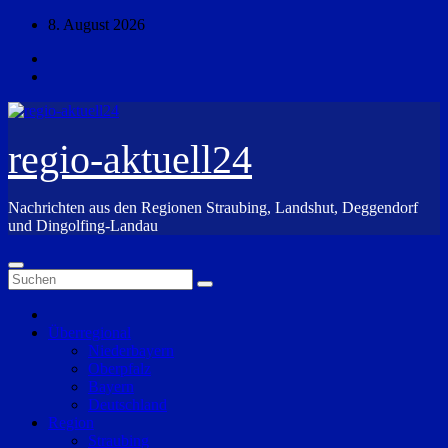
Zum
8. August 2026
Inhalt
springen
regio-aktuell24
Nachrichten aus den Regionen Straubing, Landshut, Deggendorf
und Dingolfing-Landau
Überregional
Niederbayern
Oberpfalz
Bayern
Deutschland
Region
Straubing