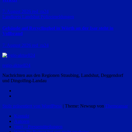
7. August 2026
red_ra24
Landkreis Landshut
Polizeimeldungen
Gebäude auf Recyclinghof in Wörth an der Isar steht in
Vollbrand
7. August 2026
red_ra24
regio-aktuell24
Nachrichten aus den Regionen Straubing, Landshut, Deggendorf
und Dingolfing-Landau
Stolz präsentiert von WordPress
|
Theme: Newsup von
Themeansar
Kontakt
Autoren
(pm) – Pressemitteilungen
Wenn Ihr Beitrag bei uns nicht erscheint