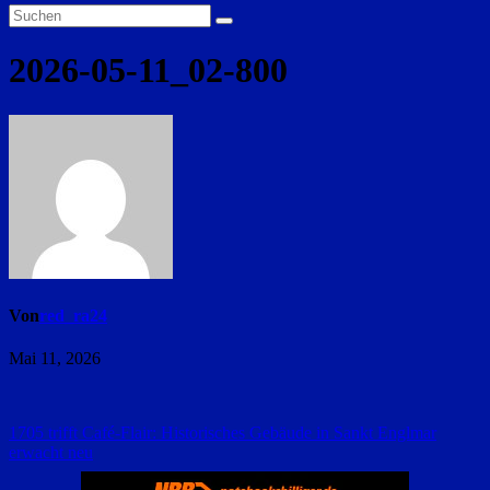
2026-05-11_02-800
Von
red_ra24
Mai 11, 2026
Beitragsnavigation
1705 trifft Café-Flair: Historisches Gebäude in Sankt Englmar
erwacht neu