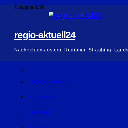
Zum
7. August 2026
Inhalt
springen
regio-aktuell24
Nachrichten aus den Regionen Straubing, Land
ÜBERREGIONAL
NIEDERBAYERN
OBERPFALZ