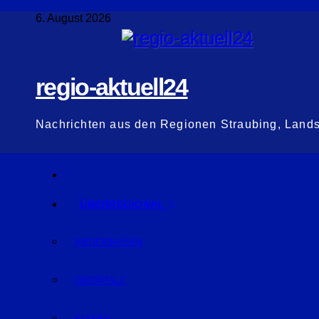
Zum
6. August 2026
Inhalt
springen
regio-aktuell24
Nachrichten aus den Regionen Straubing, Land
ÜBERREGIONAL
NIEDERBAYERN
OBERPFALZ