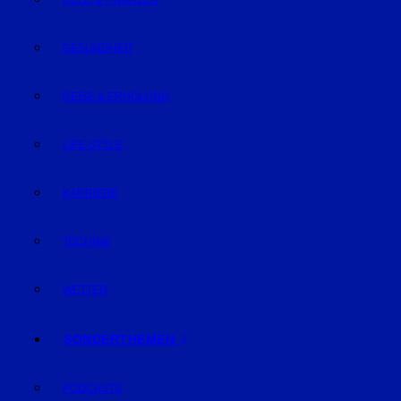
GELD & FINANZEN
GESUNDHEIT
REISE & ERHOLUNG
LIFE-STYLE
KARRIERE
TECHNIK
WETTER
SONDERTHEMEN
PODCASTS