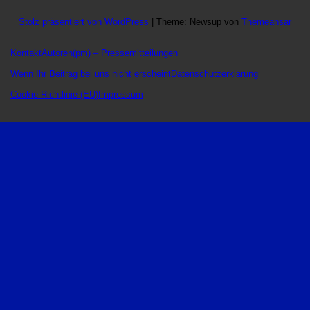
Stolz präsentiert von WordPress
|
Theme: Newsup von
Themeansar
Kontakt
Autoren
(pm) – Pressemitteilungen
Wenn Ihr Beitrag bei uns nicht erscheint
Datenschutzerklärung
Cookie-Richtlinie (EU)
Impressum