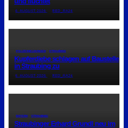
und flüchtet
6. AUGUST 2026
RED_RA24
POLIZEIMELDUNGEN
STRAUBING
Kupferdiebe schlagen auf Baustelle
in Straubing zu
6. AUGUST 2026
RED_RA24
BAYERN
STRAUBING
Straubinger Erhard Grundl neu im