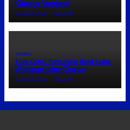
Künstler-Vorstand
5. AUGUST 2026
RED_RA24
FUSSBALL
Türk Gücü Straubing lässt Luhe-
Wildenau keine Chance
5. AUGUST 2026
RED_RA24