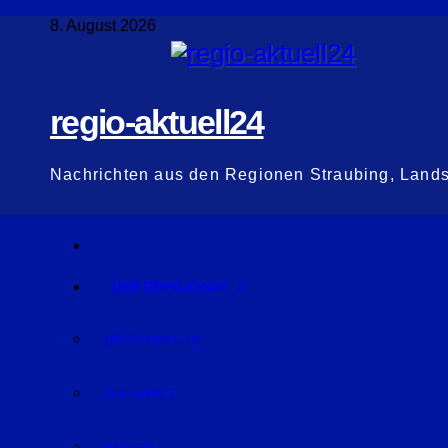
Zum
8. August 2026
Inhalt
springen
regio-aktuell24
Nachrichten aus den Regionen Straubing, Land
ÜBERREGIONAL
NIEDERBAYERN
OBERPFALZ