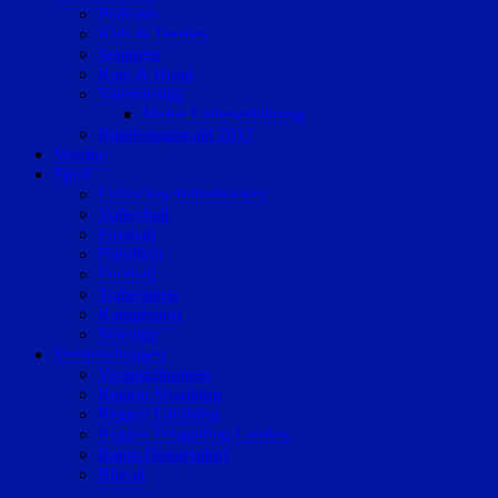
Podcasts
Kids & Teenies
Senioren
Katz & Hund
Valentinstag
Meine Liebeserklärung
Bundestagswahl 2017
Vereine
Sport
Eishockey/Inlinehockey
Volleyball
Fussball
Handball
Football
Trabrennen
Kampfsport
Sonstige
Veranstaltungen
Veranstaltungen
Region Straubing
Region Landshut
Region Dingolfing-Landau
Raum Deggendorf
Bluval