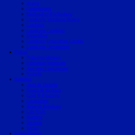
Bogen
Geiselhöring
Mallersdorf-Pfaffenberg
Landkreis Straubing-Bogen
Landshut
Landkreis Landshut
Dingolfing
Landkreis Dingolfing-Landau
Landkreis Deggendorf
Polizei
Polizeimeldungen
Fahndung/Vermisste
Aus dem Gerichtssaal
Verkehr
Ratgeber
Auto & Verkehr
Bauen & Wohnen
Geld & Finanzen
Gesundheit
Reise & Erholung
Life-Style
Karriere
Technik
Wetter
Sonderthemen