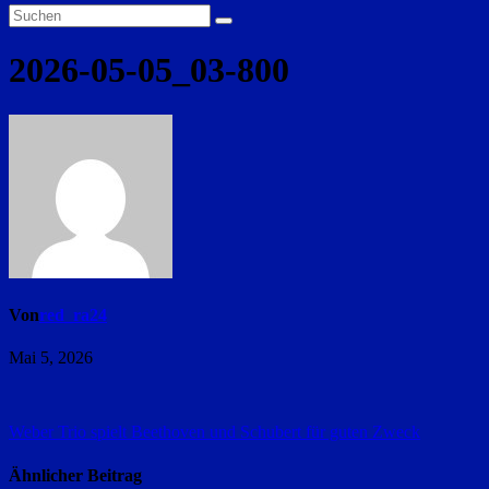
2026-05-05_03-800
Von
red_ra24
Mai 5, 2026
Beitragsnavigation
Weber Trio spielt Beethoven und Schubert für guten Zweck
Ähnlicher Beitrag