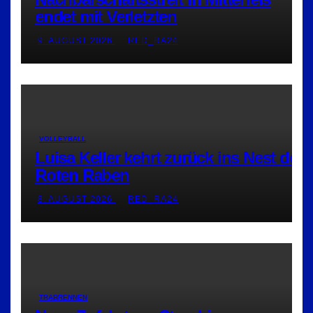
endet mit Verletzten
9. AUGUST 2026
RED_RA24
VOLLEYBALL
Luisa Keller kehrt zurück ins Nest der
Roten Raben
8. AUGUST 2026
RED_RA24
TRABRENNEN