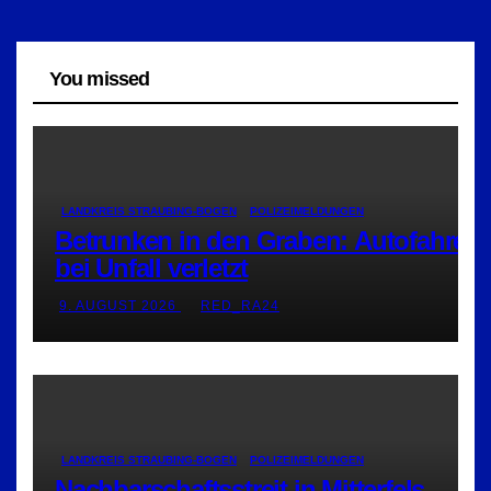
You missed
LANDKREIS STRAUBING-BOGEN
POLIZEIMELDUNGEN
Betrunken in den Graben: Autofahrer
bei Unfall verletzt
9. AUGUST 2026
RED_RA24
LANDKREIS STRAUBING-BOGEN
POLIZEIMELDUNGEN
Nachbarschaftsstreit in Mitterfels