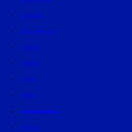
GELD & FINANZEN
GESUNDHEIT
REISE & ERHOLUNG
LIFE-STYLE
KARRIERE
TECHNIK
WETTER
SONDERTHEMEN
PODCASTS