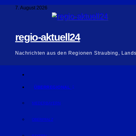
Zum
7. August 2026
Inhalt
springen
regio-aktuell24
Nachrichten aus den Regionen Straubing, Land
ÜBERREGIONAL
NIEDERBAYERN
OBERPFALZ