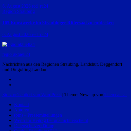
6. August 2026
red_ra24
Region Straubing
105 Kunstwerke im Straubinger Rittersaal zu entdecken
6. August 2026
red_ra24
regio-aktuell24
Nachrichten aus den Regionen Straubing, Landshut, Deggendorf
und Dingolfing-Landau
Stolz präsentiert von WordPress
|
Theme: Newsup von
Themeansar
Kontakt
Autoren
(pm) – Pressemitteilungen
Wenn Ihr Beitrag bei uns nicht erscheint
Datenschutzerklärung
Cookie-Richtlinie (EU)