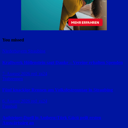
You missed
Niederbayern
Straubing
Kraftwerk Höllenstein sagt Danke – Vereine erhalten Spenden
7. August 2026
red_ra24
Trabrennen
Fünf knackige Rennen am Volksfestrenntag in Straubing
6. August 2026
red_ra24
Fussball
Aufsteiger-Duell in Amberg:Türk Gücü peilt ersten
Auswärtssieg an