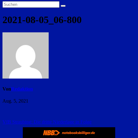
2021-08-05_06-800
Von
Redaktion
Aug. 5, 2021
Beitragsnavigation
VfB Straubing: Die dritte Niederlage in Folge