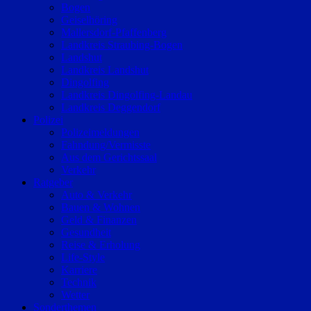
Bogen
Geiselhöring
Mallersdorf-Pfaffenberg
Landkreis Straubing-Bogen
Landshut
Landkreis Landshut
Dingolfing
Landkreis Dingolfing-Landau
Landkreis Deggendorf
Polizei
Polizeimeldungen
Fahndung/Vermisste
Aus dem Gerichtssaal
Verkehr
Ratgeber
Auto & Verkehr
Bauen & Wohnen
Geld & Finanzen
Gesundheit
Reise & Erholung
Life-Style
Karriere
Technik
Wetter
Sonderthemen