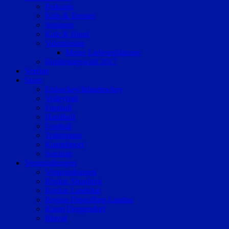
Podcasts
Kids & Teenies
Senioren
Katz & Hund
Valentinstag
Meine Liebeserklärung
Bundestagswahl 2017
Vereine
Sport
Eishockey/Inlinehockey
Volleyball
Fussball
Handball
Football
Trabrennen
Kampfsport
Sonstige
Veranstaltungen
Veranstaltungen
Region Straubing
Region Landshut
Region Dingolfing-Landau
Raum Deggendorf
Bluval