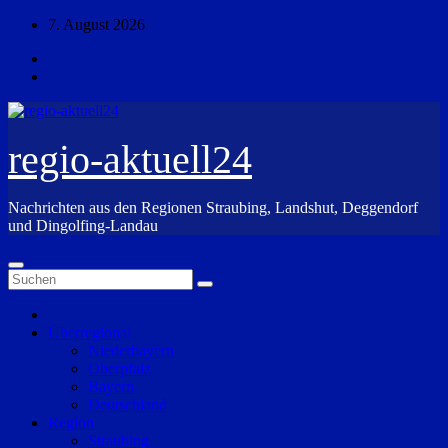
Zum
7. August 2026
Inhalt
springen
regio-aktuell24
Nachrichten aus den Regionen Straubing, Landshut, Deggendorf
und Dingolfing-Landau
Überregional
Niederbayern
Oberpfalz
Bayern
Deutschland
Region
Straubing