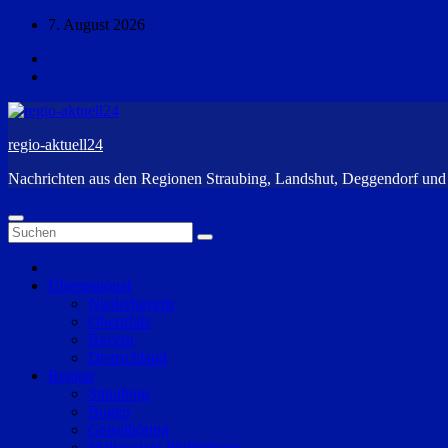
Zum
7. August 2026
Inhalt
springen
regio-aktuell24
Nachrichten aus den Regionen Straubing, Landshut, Deggendorf un
Überregional
Niederbayern
Oberpfalz
Bayern
Deutschland
Region
Straubing
Bogen
Geiselhöring
Mallersdorf-Pfaffenberg