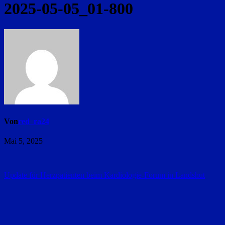
2025-05-05_01-800
Von
red_ra24
Mai 5, 2025
Beitragsnavigation
Update für Herzpatienten beim Kardiologie-Forum in Landshut