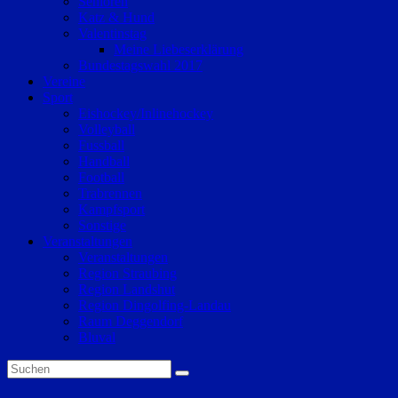
Senioren
Katz & Hund
Valentinstag
Meine Liebeserklärung
Bundestagswahl 2017
Vereine
Sport
Eishockey/Inlinehockey
Volleyball
Fussball
Handball
Football
Trabrennen
Kampfsport
Sonstige
Veranstaltungen
Veranstaltungen
Region Straubing
Region Landshut
Region Dingolfing-Landau
Raum Deggendorf
Bluval