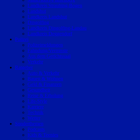
Landkreis Straubing-Bogen
Landshut
Landkreis Landshut
Dingolfing
Landkreis Dingolfing-Landau
Landkreis Deggendorf
Polizei
Polizeimeldungen
Fahndung/Vermisste
Aus dem Gerichtssaal
Verkehr
Ratgeber
Auto & Verkehr
Bauen & Wohnen
Geld & Finanzen
Gesundheit
Reise & Erholung
Life-Style
Karriere
Technik
Wetter
Sonderthemen
Podcasts
Kids & Teenies