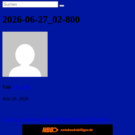
2026-06-27_02-800
Von
red_ra24
Juni 28, 2026
Beitragsnavigation
Tour de Jumelage entdeckt Niederbayern und Oberpfalz