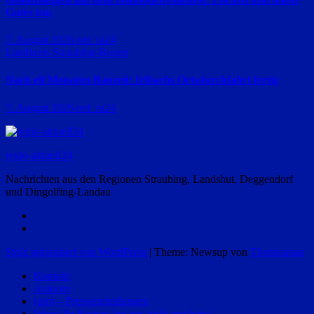
Gutes tun
7. August 2026
red_ra24
Landkreis Straubing-Bogen
Nach elf Monaten Bauzeit: Irlbachs Ortsdurchfahrt fertig
7. August 2026
red_ra24
regio-aktuell24
Nachrichten aus den Regionen Straubing, Landshut, Deggendorf
und Dingolfing-Landau
Stolz präsentiert von WordPress
|
Theme: Newsup von
Themeansar
Kontakt
Autoren
(pm) – Pressemitteilungen
Wenn Ihr Beitrag bei uns nicht erscheint