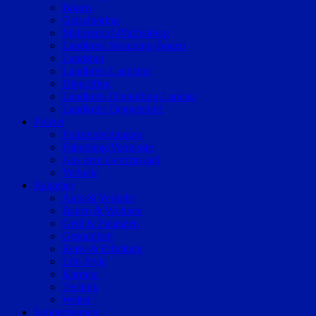
Bogen
Geiselhöring
Mallersdorf-Pfaffenberg
Landkreis Straubing-Bogen
Landshut
Landkreis Landshut
Dingolfing
Landkreis Dingolfing-Landau
Landkreis Deggendorf
Polizei
Polizeimeldungen
Fahndung/Vermisste
Aus dem Gerichtssaal
Verkehr
Ratgeber
Auto & Verkehr
Bauen & Wohnen
Geld & Finanzen
Gesundheit
Reise & Erholung
Life-Style
Karriere
Technik
Wetter
Sonderthemen