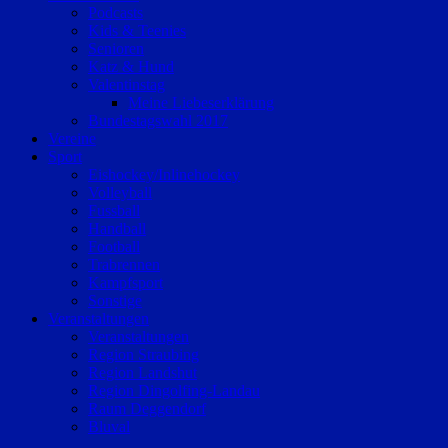
Podcasts
Kids & Teenies
Senioren
Katz & Hund
Valentinstag
Meine Liebeserklärung
Bundestagswahl 2017
Vereine
Sport
Eishockey/Inlinehockey
Volleyball
Fussball
Handball
Football
Trabrennen
Kampfsport
Sonstige
Veranstaltungen
Veranstaltungen
Region Straubing
Region Landshut
Region Dingolfing-Landau
Raum Deggendorf
Bluval