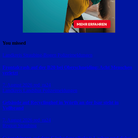
You missed
Landkreis Straubing-Bogen
Polizeimeldungen
Frontalcrash auf der B20 bei Oberschneiding: Acht Menschen
verletzt
7. August 2026
red_ra24
Landkreis Landshut
Polizeimeldungen
Gebäude auf Recyclinghof in Wörth an der Isar steht in
Vollbrand
7. August 2026
red_ra24
Region Straubing
Gstanzlsingen auf dem Gäubodenvolksfest: Lachen und dabei