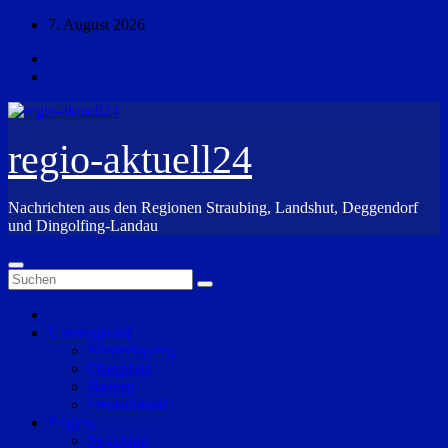
Zum
7. August 2026
Inhalt
springen
regio-aktuell24
Nachrichten aus den Regionen Straubing, Landshut, Deggendorf
und Dingolfing-Landau
Überregional
Niederbayern
Oberpfalz
Bayern
Deutschland
Region
Straubing