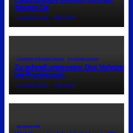
frischer Tat
7. AUGUST 2026
RED_RA24
LANDKREIS STRAUBING-BOGEN
POLIZEIMELDUNGEN
Zu schnell unterwegs: Drei Verletzte
bei Frontalcrash
7. AUGUST 2026
RED_RA24
NIEDERBAYERN