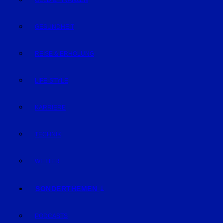
GELD & FINANZEN
GESUNDHEIT
REISE & ERHOLUNG
LIFE-STYLE
KARRIERE
TECHNIK
WETTER
SONDERTHEMEN
PODCASTS