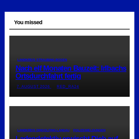
You missed
LANDKREIS STRAUBING-BOGEN
Nach elf Monaten Bauzeit: Irlbachs
Ortsdurchfahrt fertig
7. AUGUST 2026
RED_RA24
LANDKREIS DINGOLFING-LANDAU
POLIZEIMELDUNGEN
Ladendetektiv erwischt Dieb auf