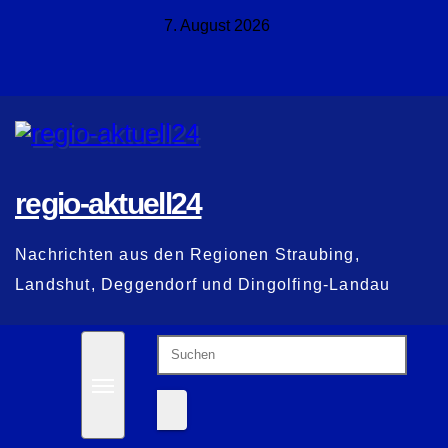
Zum
7. August 2026
Inhalt
springen
regio-aktuell24
Nachrichten aus den Regionen Straubing,
Landshut, Deggendorf und Dingolfing-Landau