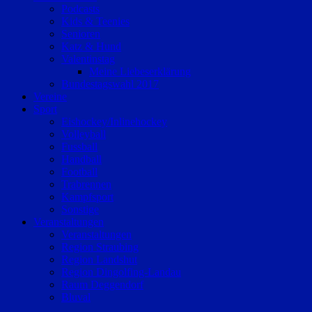
Podcasts
Kids & Teenies
Senioren
Katz & Hund
Valentinstag
Meine Liebeserklärung
Bundestagswahl 2017
Vereine
Sport
Eishockey/Inlinehockey
Volleyball
Fussball
Handball
Football
Trabrennen
Kampfsport
Sonstige
Veranstaltungen
Veranstaltungen
Region Straubing
Region Landshut
Region Dingolfing-Landau
Raum Deggendorf
Bluval