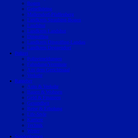
Bogen
Geiselhöring
Mallersdorf-Pfaffenberg
Landkreis Straubing-Bogen
Landshut
Landkreis Landshut
Dingolfing
Landkreis Dingolfing-Landau
Landkreis Deggendorf
Polizei
Polizeimeldungen
Fahndung/Vermisste
Aus dem Gerichtssaal
Verkehr
Ratgeber
Auto & Verkehr
Bauen & Wohnen
Geld & Finanzen
Gesundheit
Reise & Erholung
Life-Style
Karriere
Technik
Wetter
Sonderthemen