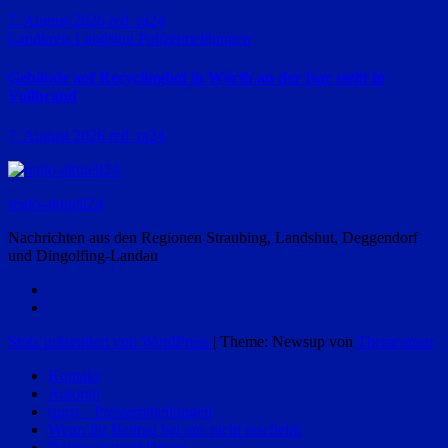
7. August 2026
red_ra24
Landkreis Landshut
Polizeimeldungen
Gebäude auf Recyclinghof in Wörth an der Isar steht in
Vollbrand
7. August 2026
red_ra24
regio-aktuell24
Nachrichten aus den Regionen Straubing, Landshut, Deggendorf
und Dingolfing-Landau
Stolz präsentiert von WordPress
|
Theme: Newsup von
Themeansar
Kontakt
Autoren
(pm) – Pressemitteilungen
Wenn Ihr Beitrag bei uns nicht erscheint
Datenschutzerklärung