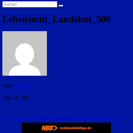
Lebensmut_Landshut_500
Von
red_ra24
Aug. 21, 2023
Beitragsnavigation
Programm von lebensmut Landshut: Kreativ, entspannend, aktiv