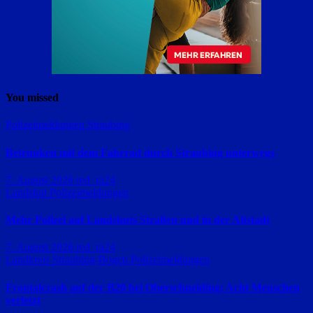
You missed
Polizeimeldungen
Straubing
Betrunken mit dem Fahrrad durch Straubing unterwegs
7. August 2026
red_ra24
Landshut
Polizeimeldungen
Mehr Polizei auf Landshuts Straßen und in der Altstadt
7. August 2026
red_ra24
Landkreis Straubing-Bogen
Polizeimeldungen
Frontalcrash auf der B20 bei Oberschneiding: Acht Menschen
verletzt