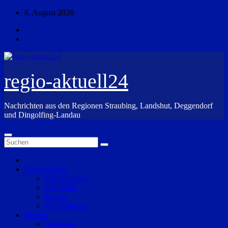
Zum
8. August 2026
Inhalt
springen
regio-aktuell24
Nachrichten aus den Regionen Straubing, Landshut, Deggendorf
und Dingolfing-Landau
Überregional
Niederbayern
Oberpfalz
Bayern
Deutschland
Region
Straubing