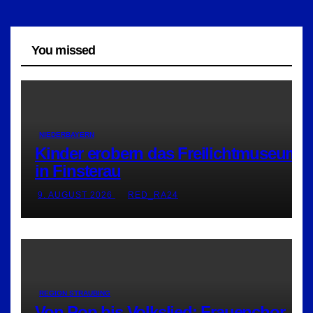
You missed
NIEDERBAYERN
Kinder erobern das Freilichtmuseum
in Finsterau
9. AUGUST 2026
RED_RA24
REGION STRAUBING
Von Pop bis Volkslied: Frauenchor