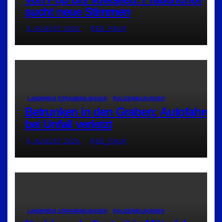
sucht neue Stimmen
9. AUGUST 2026
RED_RA24
LANDKREIS STRAUBING-BOGEN
POLIZEIMELDUNGEN
Betrunken in den Graben: Autofahrer
bei Unfall verletzt
9. AUGUST 2026
RED_RA24
LANDKREIS STRAUBING-BOGEN
POLIZEIMELDUNGEN