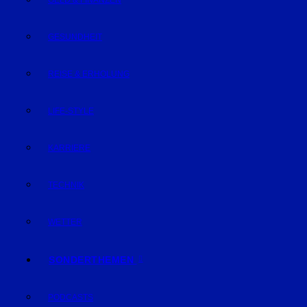
GELD & FINANZEN
GESUNDHEIT
REISE & ERHOLUNG
LIFE-STYLE
KARRIERE
TECHNIK
WETTER
SONDERTHEMEN
PODCASTS