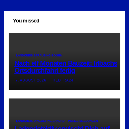
You missed
LANDKREIS STRAUBING-BOGEN
Nach elf Monaten Bauzeit: Irlbachs
Ortsdurchfahrt fertig
7. AUGUST 2026
RED_RA24
LANDKREIS DINGOLFING-LANDAU
POLIZEIMELDUNGEN
Ladendetektiv erwischt Dieb auf