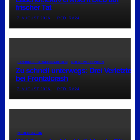
frischer Tat
7. AUGUST 2026
RED_RA24
LANDKREIS STRAUBING-BOGEN
POLIZEIMELDUNGEN
Zu schnell unterwegs: Drei Verletzte
bei Frontalcrash
7. AUGUST 2026
RED_RA24
NIEDERBAYERN