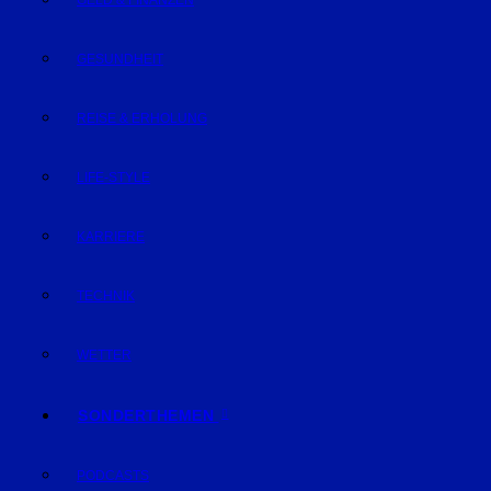
GELD & FINANZEN
GESUNDHEIT
REISE & ERHOLUNG
LIFE-STYLE
KARRIERE
TECHNIK
WETTER
SONDERTHEMEN
PODCASTS