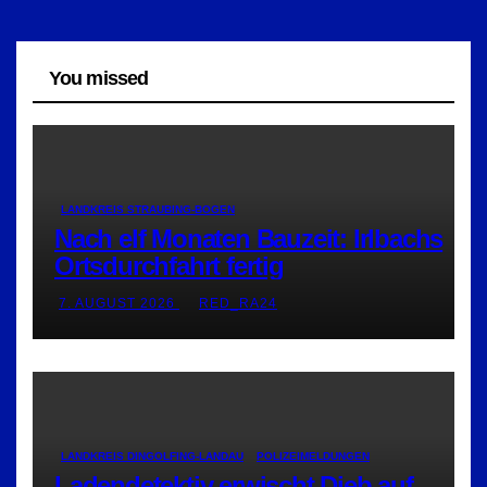
You missed
LANDKREIS STRAUBING-BOGEN
Nach elf Monaten Bauzeit: Irlbachs
Ortsdurchfahrt fertig
7. AUGUST 2026
RED_RA24
LANDKREIS DINGOLFING-LANDAU
POLIZEIMELDUNGEN
Ladendetektiv erwischt Dieb auf