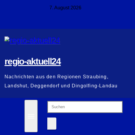
Zum
7. August 2026
Inhalt
springen
regio-aktuell24
Nachrichten aus den Regionen Straubing,
Landshut, Deggendorf und Dingolfing-Landau