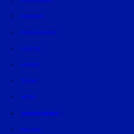
GELD & FINANZEN
GESUNDHEIT
REISE & ERHOLUNG
LIFE-STYLE
KARRIERE
TECHNIK
WETTER
SONDERTHEMEN
PODCASTS