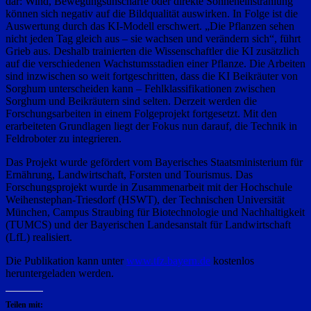
dar: Wind, Bewegungsunschärfe oder direkte Sonneneinstrahlung
können sich negativ auf die Bildqualität auswirken. In Folge ist die
Auswertung durch das KI-Modell erschwert. „Die Pflanzen sehen
nicht jeden Tag gleich aus – sie wachsen und verändern sich“, führt
Grieb aus. Deshalb trainierten die Wissenschaftler die KI zusätzlich
auf die verschiedenen Wachstumsstadien einer Pflanze. Die Arbeiten
sind inzwischen so weit fortgeschritten, dass die KI Beikräuter von
Sorghum unterscheiden kann – Fehlklassifikationen zwischen
Sorghum und Beikräutern sind selten. Derzeit werden die
Forschungsarbeiten in einem Folgeprojekt fortgesetzt. Mit den
erarbeiteten Grundlagen liegt der Fokus nun darauf, die Technik in
Feldroboter zu integrieren.
Das Projekt wurde gefördert vom Bayerisches Staatsministerium für
Ernährung, Landwirtschaft, Forsten und Tourismus. Das
Forschungsprojekt wurde in Zusammenarbeit mit der Hochschule
Weihenstephan-Triesdorf (HSWT), der Technischen Universität
München, Campus Straubing für Biotechnologie und Nachhaltigkeit
(TUMCS) und der Bayerischen Landesanstalt für Landwirtschaft
(LfL) realisiert.
Die Publikation kann unter
www.tfz.bayern.de
kostenlos
heruntergeladen werden.
Teilen mit: