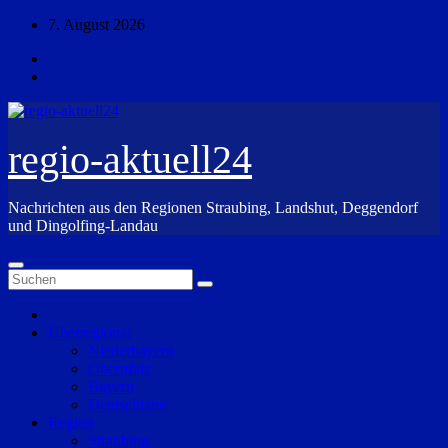
Zum
7. August 2026
Inhalt
springen
regio-aktuell24
Nachrichten aus den Regionen Straubing, Landshut, Deggendorf
und Dingolfing-Landau
Überregional
Niederbayern
Oberpfalz
Bayern
Deutschland
Region
Straubing