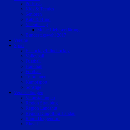
Podcasts
Kids & Teenies
Senioren
Katz & Hund
Valentinstag
Meine Liebeserklärung
Bundestagswahl 2017
Vereine
Sport
Eishockey/Inlinehockey
Volleyball
Fussball
Handball
Football
Trabrennen
Kampfsport
Sonstige
Veranstaltungen
Veranstaltungen
Region Straubing
Region Landshut
Region Dingolfing-Landau
Raum Deggendorf
Bluval