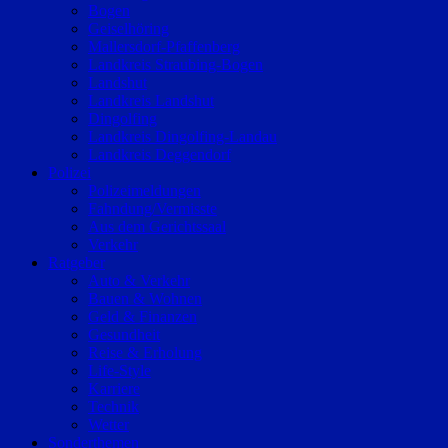
Bogen
Geiselhöring
Mallersdorf-Pfaffenberg
Landkreis Straubing-Bogen
Landshut
Landkreis Landshut
Dingolfing
Landkreis Dingolfing-Landau
Landkreis Deggendorf
Polizei
Polizeimeldungen
Fahndung/Vermisste
Aus dem Gerichtssaal
Verkehr
Ratgeber
Auto & Verkehr
Bauen & Wohnen
Geld & Finanzen
Gesundheit
Reise & Erholung
Life-Style
Karriere
Technik
Wetter
Sonderthemen