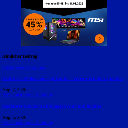
Ähnlicher Beitrag
Niederbayern
Straubing
Kraftwerk Höllenstein sagt Danke – Vereine erhalten Spenden
Aug. 7, 2026
Polizeimeldungen
Straubing
Radfahrer tritt nach Streit gegen Auto und flüchtet
Aug. 6, 2026
Polizeimeldungen
Straubing