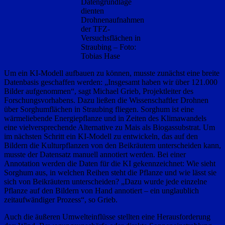
Datengrundlage
dienten
Drohnenaufnahmen
der TFZ-
Versuchsflächen in
Straubing – Foto:
Tobias Hase
Um ein KI-Modell aufbauen zu können, musste zunächst eine breite
Datenbasis geschaffen werden: „Insgesamt haben wir über 121.000
Bilder aufgenommen“, sagt Michael Grieb, Projektleiter des
Forschungsvorhabens. Dazu ließen die Wissenschaftler Drohnen
über Sorghumflächen in Straubing fliegen. Sorghum ist eine
wärmeliebende Energiepflanze und in Zeiten des Klimawandels
eine vielversprechende Alternative zu Mais als Biogassubstrat. Um
im nächsten Schritt ein KI-Modell zu entwickeln, das auf den
Bildern die Kulturpflanzen von den Beikräutern unterscheiden kann,
musste der Datensatz manuell annotiert werden. Bei einer
Annotation werden die Daten für die KI gekennzeichnet: Wie sieht
Sorghum aus, in welchen Reihen steht die Pflanze und wie lässt sie
sich von Beikräutern unterscheiden? „Dazu wurde jede einzelne
Pflanze auf den Bildern von Hand annotiert – ein unglaublich
zeitaufwändiger Prozess“, so Grieb.
Auch die äußeren Umwelteinflüsse stellten eine Herausforderung