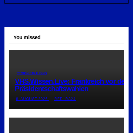
You missed
REGION STRAUBING
VHS.Wissen.Live: Frankreich vor den
Präsidentschaftswahlen
8. AUGUST 2026
RED_RA24