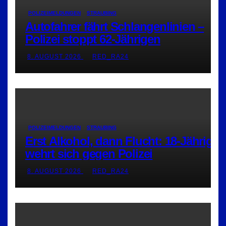
POLIZEIMELDUNGEN
STRAUBING
Autofahrer fährt Schlangenlinien –
Polizei stoppt 62-Jährigen
8. AUGUST 2026
RED_RA24
POLIZEIMELDUNGEN
STRAUBING
Erst Alkohol, dann Flucht: 18-Jährige
wehrt sich gegen Polizei
8. AUGUST 2026
RED_RA24