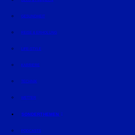
GELD & FINANZEN
GESUNDHEIT
REISE & ERHOLUNG
LIFE-STYLE
KARRIERE
TECHNIK
WETTER
SONDERTHEMEN
PODCASTS