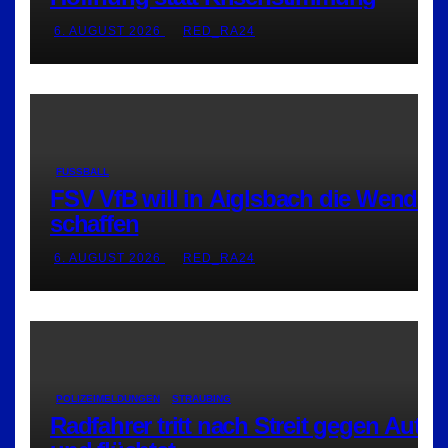
6. AUGUST 2026
RED_RA24
FUSSBALL
FSV VfB will in Aiglsbach die Wende
schaffen
6. AUGUST 2026
RED_RA24
POLIZEIMELDUNGEN
STRAUBING
Radfahrer tritt nach Streit gegen Auto