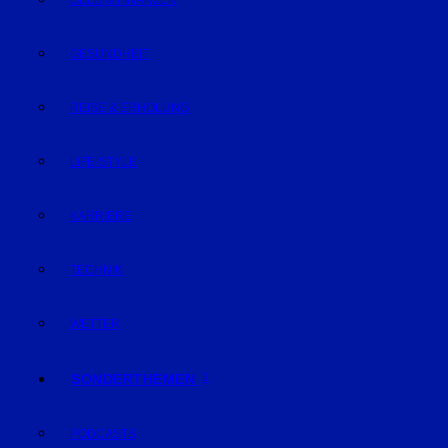
GELD & FINANZEN
GESUNDHEIT
REISE & ERHOLUNG
LIFE-STYLE
KARRIERE
TECHNIK
WETTER
SONDERTHEMEN
PODCASTS