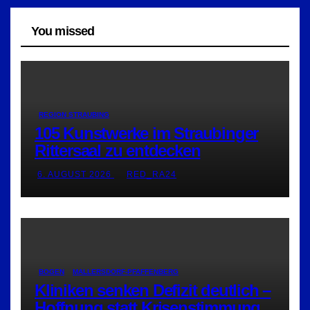
You missed
REGION STRAUBING
105 Kunstwerke im Straubinger
Rittersaal zu entdecken
6. AUGUST 2026
RED_RA24
BOGEN
MALLERSDORF-PFAFFENBERG
Kliniken senken Defizit deutlich –
Hoffnung statt Krisenstimmung