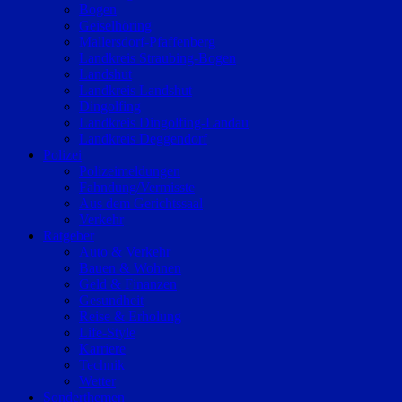
Bogen
Geiselhöring
Mallersdorf-Pfaffenberg
Landkreis Straubing-Bogen
Landshut
Landkreis Landshut
Dingolfing
Landkreis Dingolfing-Landau
Landkreis Deggendorf
Polizei
Polizeimeldungen
Fahndung/Vermisste
Aus dem Gerichtssaal
Verkehr
Ratgeber
Auto & Verkehr
Bauen & Wohnen
Geld & Finanzen
Gesundheit
Reise & Erholung
Life-Style
Karriere
Technik
Wetter
Sonderthemen