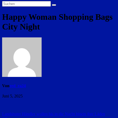
Happy Woman Shopping Bags
City Night
Von
red_ra24
Juni 5, 2025
Beitragsnavigation
Landshuter Händler wollen bis in die Nacht hinein ihre Läden