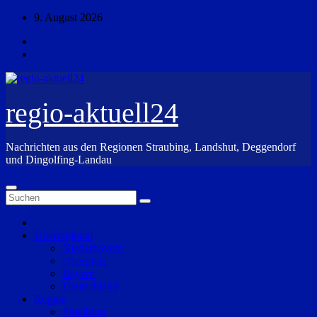
Zum
9. August 2026
Inhalt
springen
regio-aktuell24
Nachrichten aus den Regionen Straubing, Landshut, Deggendorf
und Dingolfing-Landau
Überregional
Niederbayern
Oberpfalz
Bayern
Deutschland
Region
Straubing