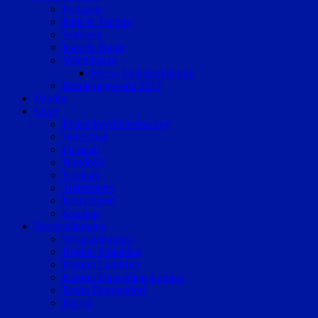
Podcasts
Kids & Teenies
Senioren
Katz & Hund
Valentinstag
Meine Liebeserklärung
Bundestagswahl 2017
Vereine
Sport
Eishockey/Inlinehockey
Volleyball
Fussball
Handball
Football
Trabrennen
Kampfsport
Sonstige
Veranstaltungen
Veranstaltungen
Region Straubing
Region Landshut
Region Dingolfing-Landau
Raum Deggendorf
Bluval