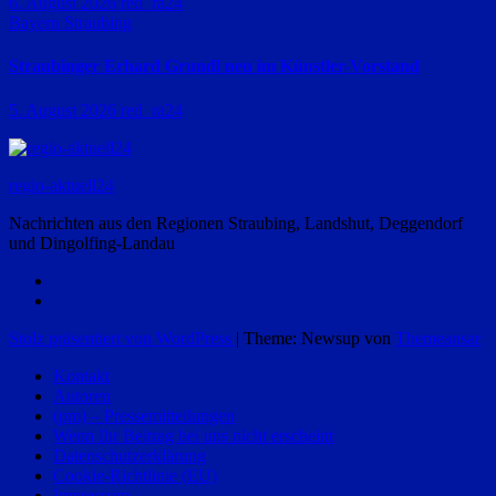
6. August 2026
red_ra24
Bayern
Straubing
Straubinger Erhard Grundl neu im Künstler-Vorstand
5. August 2026
red_ra24
regio-aktuell24
Nachrichten aus den Regionen Straubing, Landshut, Deggendorf
und Dingolfing-Landau
Stolz präsentiert von WordPress
|
Theme: Newsup von
Themeansar
Kontakt
Autoren
(pm) – Pressemitteilungen
Wenn Ihr Beitrag bei uns nicht erscheint
Datenschutzerklärung
Cookie-Richtlinie (EU)
Impressum