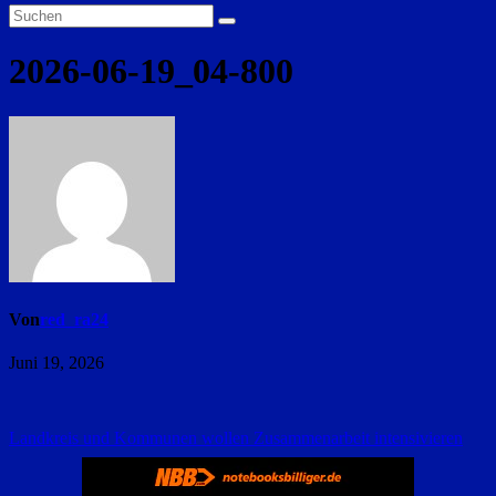
2026-06-19_04-800
Von
red_ra24
Juni 19, 2026
Beitragsnavigation
Landkreis und Kommunen wollen Zusammenarbeit intensivieren