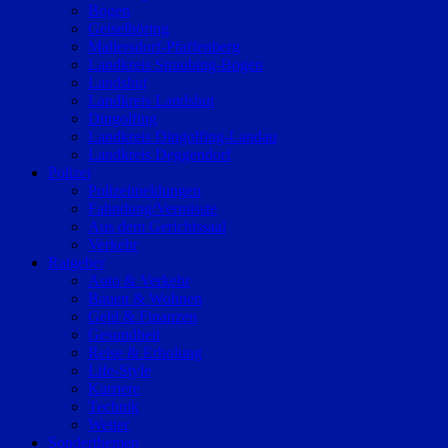
Bogen
Geiselhöring
Mallersdorf-Pfaffenberg
Landkreis Straubing-Bogen
Landshut
Landkreis Landshut
Dingolfing
Landkreis Dingolfing-Landau
Landkreis Deggendorf
Polizei
Polizeimeldungen
Fahndung/Vermisste
Aus dem Gerichtssaal
Verkehr
Ratgeber
Auto & Verkehr
Bauen & Wohnen
Geld & Finanzen
Gesundheit
Reise & Erholung
Life-Style
Karriere
Technik
Wetter
Sonderthemen