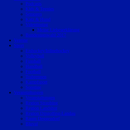
Podcasts
Kids & Teenies
Senioren
Katz & Hund
Valentinstag
Meine Liebeserklärung
Bundestagswahl 2017
Vereine
Sport
Eishockey/Inlinehockey
Volleyball
Fussball
Handball
Football
Trabrennen
Kampfsport
Sonstige
Veranstaltungen
Veranstaltungen
Region Straubing
Region Landshut
Region Dingolfing-Landau
Raum Deggendorf
Bluval