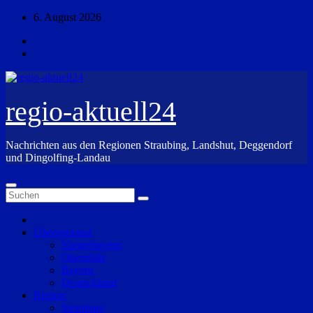
Zum
6. August 2026
Inhalt
springen
regio-aktuell24
Nachrichten aus den Regionen Straubing, Landshut, Deggendorf
und Dingolfing-Landau
Überregional
Niederbayern
Oberpfalz
Bayern
Deutschland
Region
Straubing