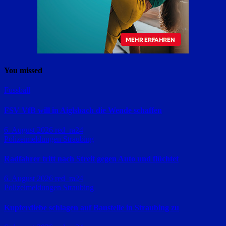
You missed
Fussball
FSV VfB will in Aiglsbach die Wende schaffen
6. August 2026
red_ra24
Polizeimeldungen
Straubing
Radfahrer tritt nach Streit gegen Auto und flüchtet
6. August 2026
red_ra24
Polizeimeldungen
Straubing
Kupferdiebe schlagen auf Baustelle in Straubing zu