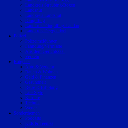
Landkreis Straubing-Bogen
Landshut
Landkreis Landshut
Dingolfing
Landkreis Dingolfing-Landau
Landkreis Deggendorf
Polizei
Polizeimeldungen
Fahndung/Vermisste
Aus dem Gerichtssaal
Verkehr
Ratgeber
Auto & Verkehr
Bauen & Wohnen
Geld & Finanzen
Gesundheit
Reise & Erholung
Life-Style
Karriere
Technik
Wetter
Sonderthemen
Podcasts
Kids & Teenies