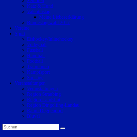
Senioren
Katz & Hund
Valentinstag
Meine Liebeserklärung
Bundestagswahl 2017
Vereine
Sport
Eishockey/Inlinehockey
Volleyball
Fussball
Handball
Football
Trabrennen
Kampfsport
Sonstige
Veranstaltungen
Veranstaltungen
Region Straubing
Region Landshut
Region Dingolfing-Landau
Raum Deggendorf
Bluval