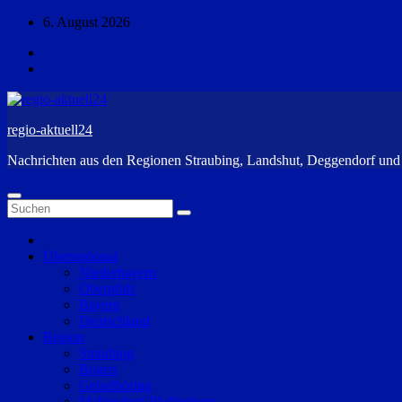
Zum
6. August 2026
Inhalt
springen
regio-aktuell24
Nachrichten aus den Regionen Straubing, Landshut, Deggendorf un
Überregional
Niederbayern
Oberpfalz
Bayern
Deutschland
Region
Straubing
Bogen
Geiselhöring
Mallersdorf-Pfaffenberg