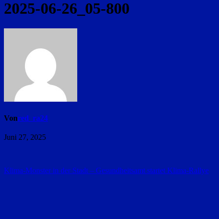
2025-06-26_05-800
Von
red_ra24
Juni 27, 2025
Beitragsnavigation
Klima-Monster in der Stadt – Gesundheitsamt startet Klima-Rallye