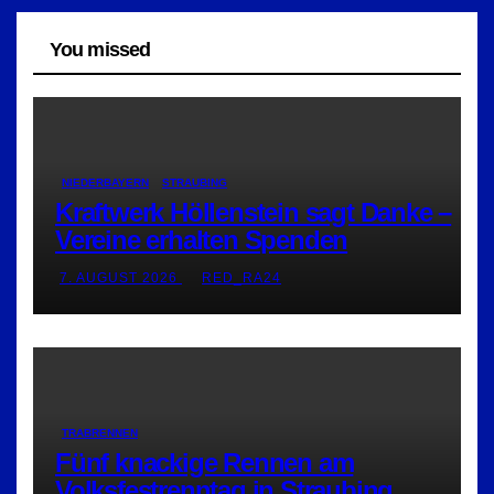
You missed
NIEDERBAYERN
STRAUBING
Kraftwerk Höllenstein sagt Danke –
Vereine erhalten Spenden
7. AUGUST 2026
RED_RA24
TRABRENNEN
Fünf knackige Rennen am
Volksfestrenntag in Straubing