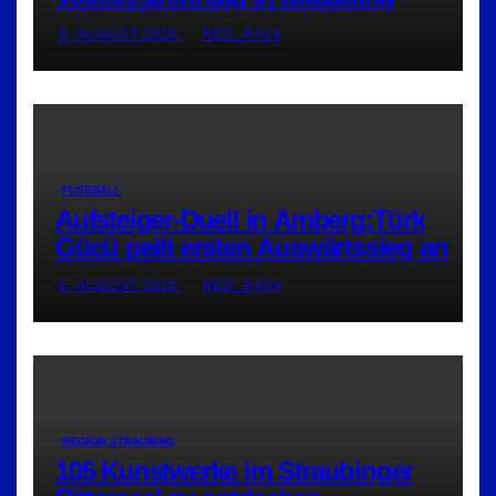
6. AUGUST 2026
RED_RA24
FUSSBALL
Aufsteiger-Duell in Amberg:Türk
Gücü peilt ersten Auswärtssieg an
6. AUGUST 2026
RED_RA24
REGION STRAUBING
105 Kunstwerke im Straubinger