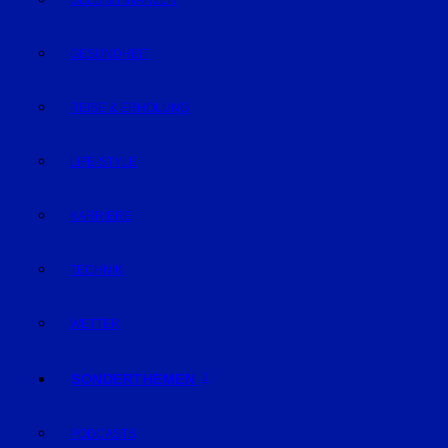
GELD & FINANZEN
GESUNDHEIT
REISE & ERHOLUNG
LIFE-STYLE
KARRIERE
TECHNIK
WETTER
SONDERTHEMEN
PODCASTS