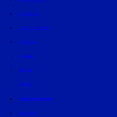
GELD & FINANZEN
GESUNDHEIT
REISE & ERHOLUNG
LIFE-STYLE
KARRIERE
TECHNIK
WETTER
SONDERTHEMEN
PODCASTS