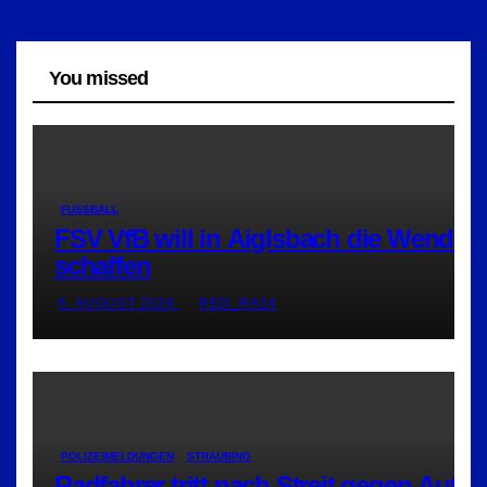
You missed
FUSSBALL
FSV VfB will in Aiglsbach die Wende
schaffen
6. AUGUST 2026
RED_RA24
POLIZEIMELDUNGEN
STRAUBING
Radfahrer tritt nach Streit gegen Auto