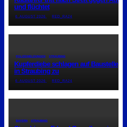
und flüchtet
6. AUGUST 2026
RED_RA24
POLIZEIMELDUNGEN
STRAUBING
Kupferdiebe schlagen auf Baustelle
in Straubing zu
6. AUGUST 2026
RED_RA24
BAYERN
STRAUBING